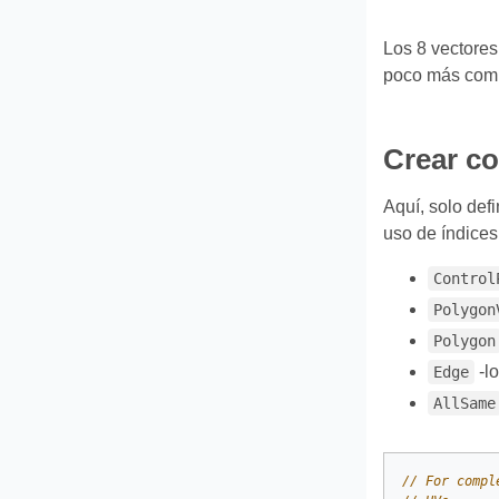
Los 8 vectores
poco más comp
Crear c
Aquí, solo def
uso de índice
Control
Polygon
Polygon
-lo
Edge
AllSame
// For compl