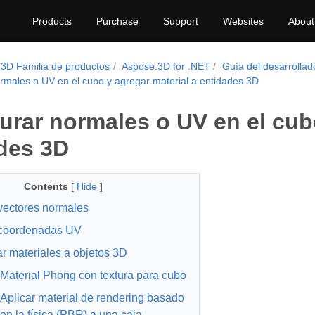
Products
Purchase
Support
Websites
About
3D Familia de productos
Aspose.3D for .NET
Guía del desarrollad
rmales o UV en el cubo y agregar material a entidades 3D
urar normales o UV en el cubo
des 3D
Contents
[
Hide
]
vectores normales
 coordenadas UV
r materiales a objetos 3D
Material Phong con textura para cubo
Aplicar material de rendering basado
en la física (PBR) a una caja