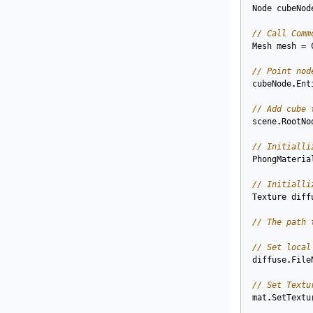
Node
cubeNod
// Call Comm
Mesh
mesh
=
// Point nod
cubeNode
.
Ent
// Add cube 
scene
.
RootNo
// Initialli
PhongMateria
// Initialli
Texture
diff
// The path 
// Set local
diffuse
.
File
// Set Textu
mat
.
SetTextu