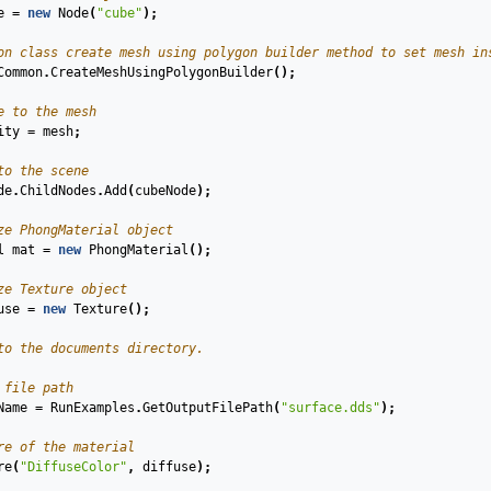
e
=
new
Node
(
"cube"
);
on class create mesh using polygon builder method to set mesh in
Common
.
CreateMeshUsingPolygonBuilder
();
e to the mesh
ity
=
mesh
;
to the scene
de
.
ChildNodes
.
Add
(
cubeNode
);
ze PhongMaterial object
l
mat
=
new
PhongMaterial
();
ze Texture object
use
=
new
Texture
();
to the documents directory.
 file path
Name
=
RunExamples
.
GetOutputFilePath
(
"surface.dds"
);
re of the material
re
(
"DiffuseColor"
,
diffuse
);