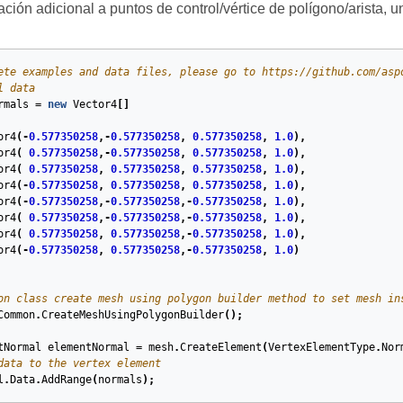
ción adicional a puntos de control/vértice de polígono/arista, u
ete examples and data files, please go to https://github.com/asp
l data
rmals
=
new
Vector4
[]
or4
(
-
0.577350258
,
-
0.577350258
,
0.577350258
,
1.0
),
or4
(
0.577350258
,
-
0.577350258
,
0.577350258
,
1.0
),
or4
(
0.577350258
,
0.577350258
,
0.577350258
,
1.0
),
or4
(
-
0.577350258
,
0.577350258
,
0.577350258
,
1.0
),
or4
(
-
0.577350258
,
-
0.577350258
,
-
0.577350258
,
1.0
),
or4
(
0.577350258
,
-
0.577350258
,
-
0.577350258
,
1.0
),
or4
(
0.577350258
,
0.577350258
,
-
0.577350258
,
1.0
),
or4
(
-
0.577350258
,
0.577350258
,
-
0.577350258
,
1.0
)
on class create mesh using polygon builder method to set mesh in
Common
.
CreateMeshUsingPolygonBuilder
();
tNormal
elementNormal
=
mesh
.
CreateElement
(
VertexElementType
.
Nor
data to the vertex element
l
.
Data
.
AddRange
(
normals
);