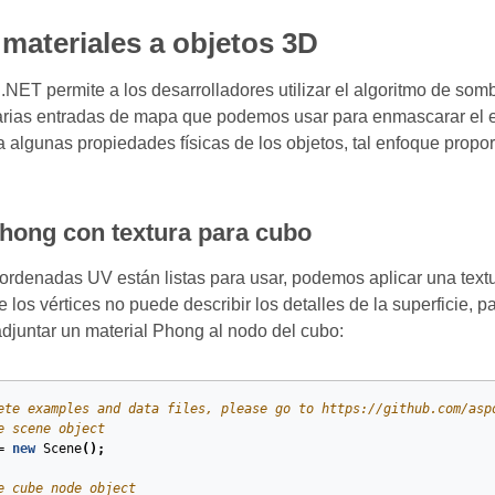
materiales a objetos 3D
.NET permite a los desarrolladores utilizar el algoritmo de so
arias entradas de mapa que podemos usar para enmascarar el e
a algunas propiedades físicas de los objetos, tal enfoque propo
Phong con textura para cubo
rdenadas UV están listas para usar, podemos aplicar una textura
e los vértices no puede describir los detalles de la superficie, p
djuntar un material Phong al nodo del cubo:
ete examples and data files, please go to https://github.com/asp
e scene object
=
new
Scene
();
e cube node object