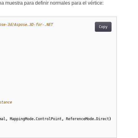
na muestra para definir normales para el vértice:
ose-3d/Aspose.3D-for-.NET
Copy
stance 
mal
,
MappingMode
.
ControlPoint
,
ReferenceMode
.
Direct
)
as
VertexEl