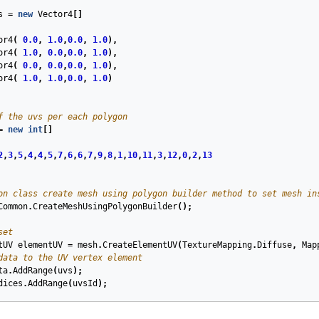
s
=
new
Vector4
[]
or4
(
0.0
,
1.0
,
0.0
,
1.0
),
or4
(
1.0
,
0.0
,
0.0
,
1.0
),
or4
(
0.0
,
0.0
,
0.0
,
1.0
),
or4
(
1.0
,
1.0
,
0.0
,
1.0
)
f the uvs per each polygon
=
new
int
[]
2
,
3
,
5
,
4
,
4
,
5
,
7
,
6
,
6
,
7
,
9
,
8
,
1
,
10
,
11
,
3
,
12
,
0
,
2
,
13
on class create mesh using polygon builder method to set mesh in
Common
.
CreateMeshUsingPolygonBuilder
();
set
tUV
elementUV
=
mesh
.
CreateElementUV
(
TextureMapping
.
Diffuse
,
Map
data to the UV vertex element 
ta
.
AddRange
(
uvs
);
dices
.
AddRange
(
uvsId
);