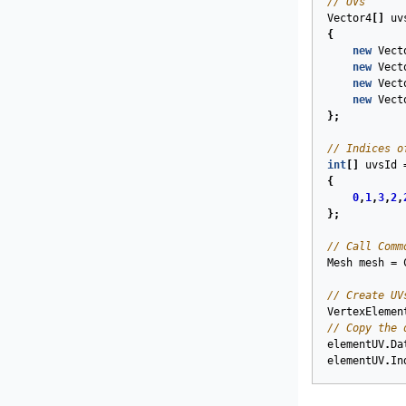
// UVs
Vector4
[]
uv
{
new
Vect
new
Vect
new
Vect
new
Vect
};
// Indices o
int
[]
uvsId
{
0
,
1
,
3
,
2
,
};
// Call Comm
Mesh
mesh
=
// Create UV
VertexElemen
// Copy the 
elementUV
.
Da
elementUV
.
In