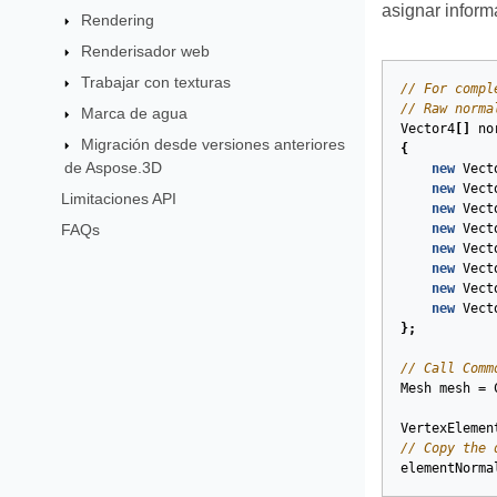
asignar informa
Rendering
Renderisador web
Trabajar con texturas
// For compl
// Raw norma
Marca de agua
Vector4
[]
no
Migración desde versiones anteriores
{
de Aspose.3D
new
Vect
new
Vect
Limitaciones API
new
Vect
FAQs
new
Vect
new
Vect
new
Vect
new
Vect
new
Vect
};
// Call Comm
Mesh
mesh
=
VertexElemen
// Copy the 
elementNorma