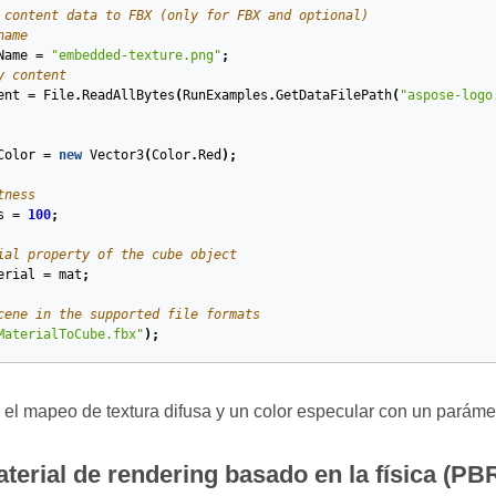
 content data to FBX (only for FBX and optional)
name
Name
=
"embedded-texture.png"
;
y content
ent
=
File
.
ReadAllBytes
(
RunExamples
.
GetDataFilePath
(
"aspose-logo
Color
=
new
Vector3
(
Color
.
Red
);
tness
s
=
100
;
ial property of the cube object
erial
=
mat
;
cene in the supported file formats
MaterialToCube.fbx"
);
el mapeo de textura difusa y un color especular con un parámetr
terial de rendering basado en la física (PBR