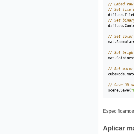
// Embed raw
// Set file 
diffuse
.
File
// Set binar
diffuse
.
Cont
// Set color
mat
.
Specular
// Set brigh
mat
.
Shinines
// Set mater
cubeNode
.
Mat
// Save 3D s
scene
.
Save
(
"
Especificamos 
Aplicar ma