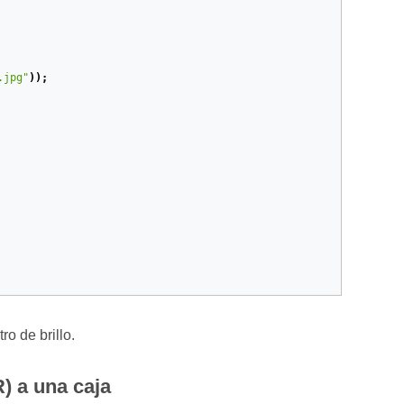
.jpg"
));
o de brillo.
) a una caja