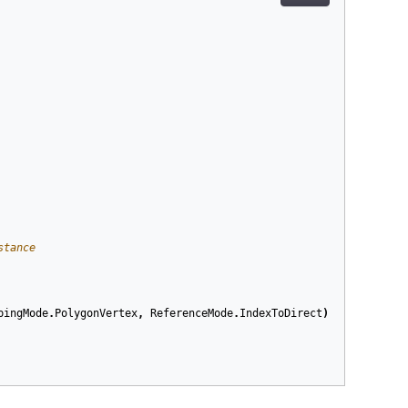
stance 
pingMode
.
PolygonVertex
,
ReferenceMode
.
IndexToDirect
);