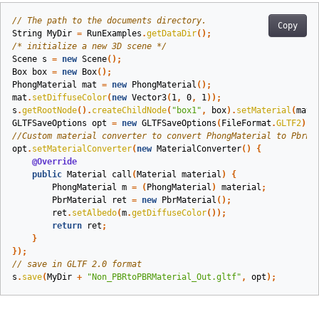
// The path to the documents directory.
Copy
String
MyDir
=
RunExamples
.
getDataDir
();
/* initialize a new 3D scene */
Scene
s
=
new
Scene
();
Box
box
=
new
Box
();
PhongMaterial
mat
=
new
PhongMaterial
();
mat
.
setDiffuseColor
(
new
Vector3
(
1
,
0
,
1
));
s
.
getRootNode
().
createChildNode
(
"box1"
,
box
).
setMaterial
(
mat
)
GLTFSaveOptions
opt
=
new
GLTFSaveOptions
(
FileFormat
.
GLTF2
);
//Custom material converter to convert PhongMaterial to PbrMa
opt
.
setMaterialConverter
(
new
MaterialConverter
()
{
@Override
public
Material
call
(
Material
material
)
{
PhongMaterial
m
=
(
PhongMaterial
)
material
;
PbrMaterial
ret
=
new
PbrMaterial
();
ret
.
setAlbedo
(
m
.
getDiffuseColor
());
return
ret
;
}
});
// save in GLTF 2.0 format
s
.
save
(
MyDir
+
"Non_PBRtoPBRMaterial_Out.gltf"
,
opt
);