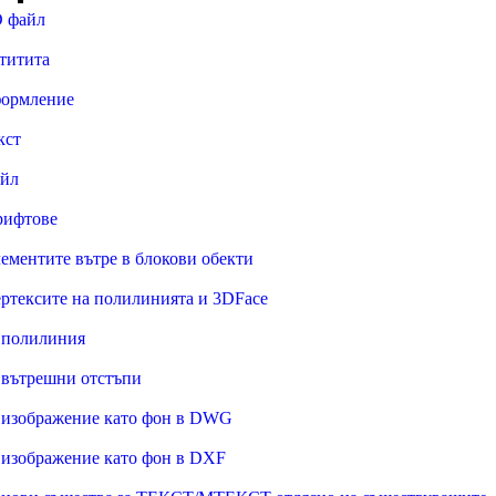
D файл
нтитита
формление
кст
айл
рифтове
лементите вътре в блокови обекти
ертексите на полилинията и 3DFace
 полилиния
 вътрешни отстъпи
 изображение като фон в DWG
 изображение като фон в DXF