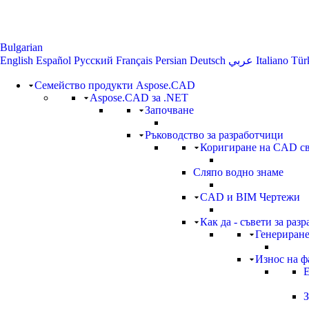
Bulgarian
English
Español
Русский
Français
Persian
Deutsch
عربي
Italiano
Tür
Семейство продукти Aspose.CAD
Aspose.CAD за .NET
Започване
Ръководство за разработчици
Коригиране на CAD с
Сляпо водно знаме
CAD и BIM Чертежи
Как да - съвети за раз
Генериране
Износ на ф
З