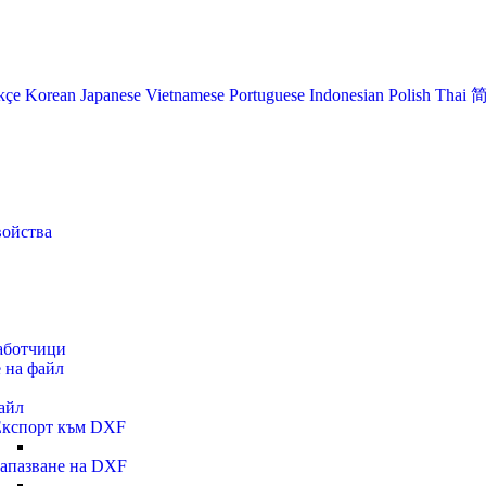
kçe
Korean
Japanese
Vietnamese
Portuguese
Indonesian
Polish
Thai
войства
работчици
 на файл
айл
Експорт към DXF
апазване на DXF