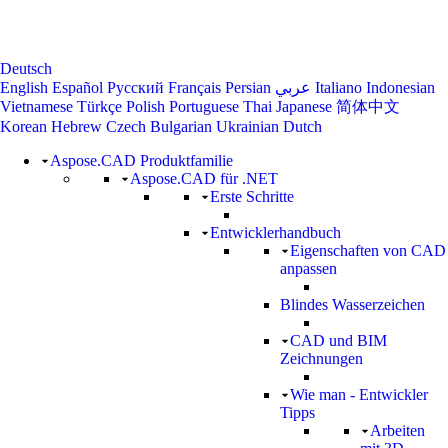
Deutsch
English
Español
Русский
Français
Persian
عربي
Italiano
Indonesian
Vietnamese
Türkçe
Polish
Portuguese
Thai
Japanese
简体中文
Korean
Hebrew
Czech
Bulgarian
Ukrainian
Dutch
Aspose.CAD Produktfamilie
Aspose.CAD für .NET
Erste Schritte
Entwicklerhandbuch
Eigenschaften von CAD
anpassen
Blindes Wasserzeichen
CAD und BIM
Zeichnungen
Wie man - Entwickler
Tipps
Arbeiten