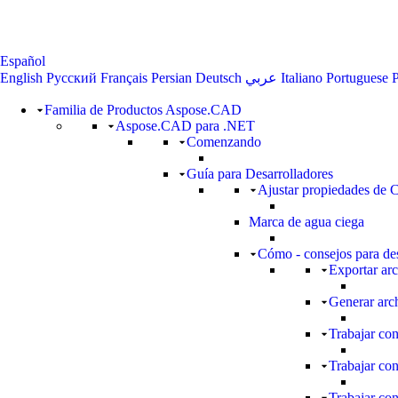
Español
English
Русский
Français
Persian
Deutsch
عربي
Italiano
Portuguese
P
Familia de Productos Aspose.CAD
Aspose.CAD para .NET
Comenzando
Guía para Desarrolladores
Ajustar propiedades de
Marca de agua ciega
Cómo - consejos para des
Exportar ar
Generar arc
Trabajar con
Trabajar co
Trabajar con