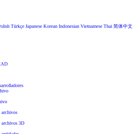
olish
Türkçe
Japanese
Korean
Indonesian
Vietnamese
Thai
简体中文
 CAD
arrolladores
chivo
hivo
 archivos
n archivos 3D
 entidades