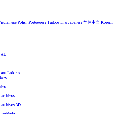
ietnamese
Polish
Portuguese
Türkçe
Thai
Japanese
简体中文
Korean
 CAD
arrolladores
chivo
hivo
 archivos
n archivos 3D
 entidades