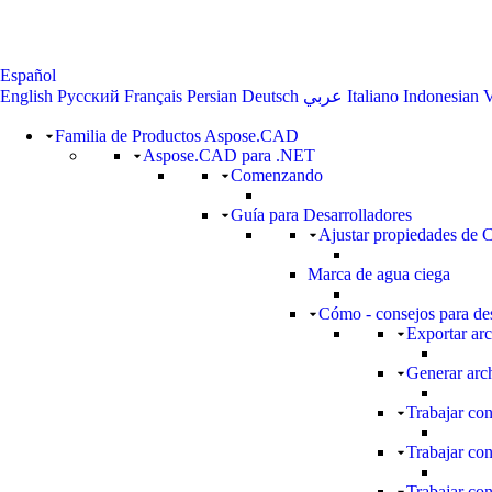
Español
English
Русский
Français
Persian
Deutsch
عربي
Italiano
Indonesian
V
Familia de Productos Aspose.CAD
Aspose.CAD para .NET
Comenzando
Guía para Desarrolladores
Ajustar propiedades de
Marca de agua ciega
Cómo - consejos para des
Exportar ar
Generar arc
Trabajar con
Trabajar co
Trabajar con