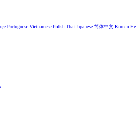
kçe
Portuguese
Vietnamese
Polish
Thai
Japanese
简体中文
Korean
He
k