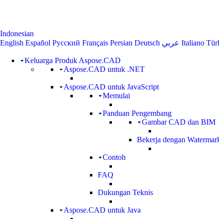
Indonesian
English
Español
Русский
Français
Persian
Deutsch
عربي
Italiano
Tür
Keluarga Produk Aspose.CAD
Aspose.CAD untuk .NET
Aspose.CAD untuk JavaScript
Memulai
Panduan Pengembang
Gambar CAD dan BIM
Bekerja dengan Watermar
Contoh
FAQ
Dukungan Teknis
Aspose.CAD untuk Java