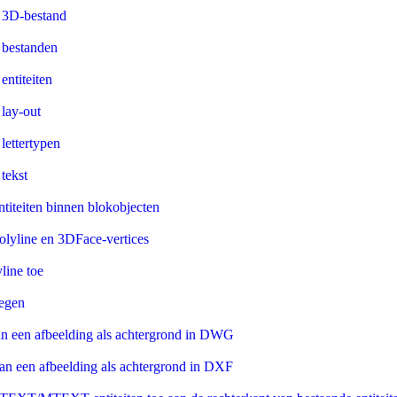
Werken met 3D-bestand
Werken met bestanden
Werken met entiteiten
Werken met lay-out
Werken met lettertypen
Werken met tekst
ntiteiten binnen blokobjecten
olyline en 3DFace-vertices
line toe
egen
n een afbeelding als achtergrond in DWG
n een afbeelding als achtergrond in DXF