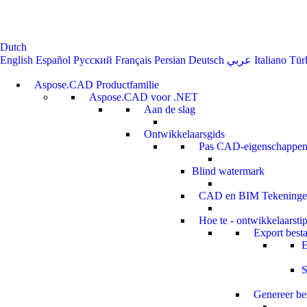
Dutch
English
Español
Русский
Français
Persian
Deutsch
عربي
Italiano
Tür
Aspose.CAD Productfamilie
Aspose.CAD voor .NET
Aan de slag
Ontwikkelaarsgids
Pas CAD-ei
Blind watermark
CAD en BI
Hoe te - ont
E
S