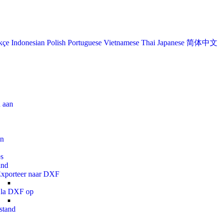
kçe
Indonesian
Polish
Portuguese
Vietnamese
Thai
Japanese
简体中文
genschappen aan
M Tekeningen
wikkelaarstips
Export bestand
xporteer naar DXF
la DXF op
Genereer bestand