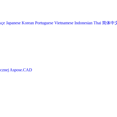
kçe
Japanese
Korean
Portuguese
Vietnamese
Indonesian
Thai
简体中
ręcznej Aspose.CAD