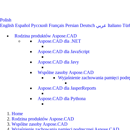
Polish
English
Español
Русский
Français
Persian
Deutsch
عربي
Italiano
Tür
Rodzina produktów Aspose.CAD
Aspose.CAD dla .NET
Aspose.CAD dla JavaScript
Aspose.CAD dla Javy
Wspólne zasoby Aspose.CAD
Wyjaśnienie zachowania pamięci pod
Aspose.CAD dla JasperReports
Aspose.CAD dla Pythona
Home
Rodzina produktów Aspose.CAD
Wspólne zasoby Aspose.CAD
Wyjaśnienie zachowania pamięci podręcznej Aspose.CAD