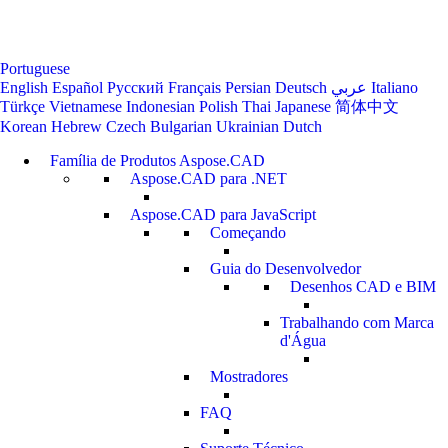
Portuguese
English
Español
Русский
Français
Persian
Deutsch
عربي
Italiano
Türkçe
Vietnamese
Indonesian
Polish
Thai
Japanese
简体中文
Korean
Hebrew
Czech
Bulgarian
Ukrainian
Dutch
Família de Produtos Aspose.CAD
Aspose.CAD para .NET
Aspose.CAD para JavaScript
Começando
Guia do Desenvolvedor
Desenhos
CAD e BIM
Trabalhando com Marca
d'Água
Mostradores
FAQ