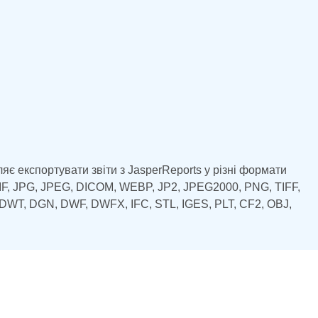
є експортувати звіти з JasperReports у різні
F, BMP, GIF, JPG, JPEG, DICOM, WEBP, JP2,
в CAD і BIM: DWG, DXF, DWT, DGN, DWF, DWFX,