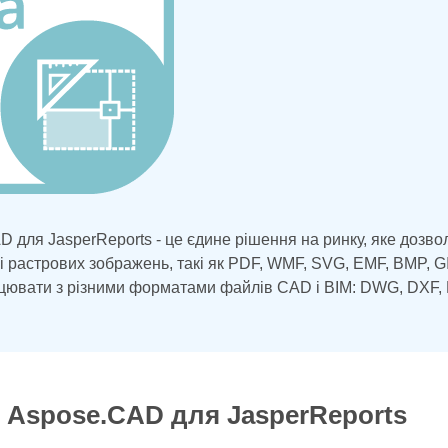
 для JasperReports - це єдине рішення на ринку, яке дозволя
кторних і растрових зображень, такі як PDF, WMF, SVG, EM
 PNG, TIFF, PSD, і працювати з різними форматами файлі
IGES, PLT, CF2, OBJ, HPGL, IGS
 Aspose.CAD для JasperReports