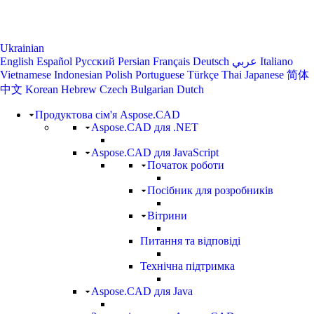
Ukrainian
English
Español
Русский
Persian
Français
Deutsch
عربي
Italiano
Vietnamese
Indonesian
Polish
Portuguese
Türkçe
Thai
Japanese
简体
中文
Korean
Hebrew
Czech
Bulgarian
Dutch
Продуктова сім'я Aspose.CAD
Aspose.CAD для .NET
Aspose.CAD для JavaScript
Початок роботи
Посібник для розробників
Вітрини
Питання та відповіді
Технічна підтримка
Aspose.CAD для Java