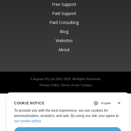
Free Support
Paid Support
Paid Consulting
Blog
Websites
About
© Aspose Pty Ltd 2001-2026.
All Rights Reserved.
Privacy Policy
Terms of use
Contact
COOKIE NOTICE
To provide you with the best experience, we use cookies for
personalization, analytics, and ads. By using our site, you agree to
our cookie policy
.