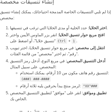
إنشاء تنسيقات مخصصة
إذا لم تلبي التنسيقات الخاصة المدمجة احتياجاتك، يمكنك إنشاء تنسيق
مخصص:
: حدد الخلية أو مدى الخلايا التي ترغب في تنسيقها.
اختر الخلايا
افتح مربع حوار تنسيق الخلايا
: انقر بزر الماوس الأيمن واختر
.
+
“تنسيق خلايا”، أو اضغط على
Ctrl
1
انتقل إلى مخصص
: في مربع حوار تنسيق الخلايا، اختر تبويب
“رقم”، ثم اختر “مخصص” من قائمة الفئات.
أدخل التنسيق المخصص
: في مربع النوع، أدخل رمز التنسيق
المخصص. على سبيل المثال:
لتنسيق رقم هاتف مكون من 10 أرقام، يمكنك استخدام:
(###) ###-####
لرمز منتج يبدأ بحرفين يليه ثلاثة أرقام:
"XX"###
تطبيق وموافق
: انقر على “موافق” لتطبيق التنسيق المخصص
الخاص بك.