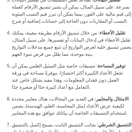
بسرعة. على سبيل المثال، يمكن أن يشير تنسيق الأرقام كعملة
إلى قيم مالية على الفور، بينما يمكن أن تبرز قيم النسب المئوية
النسب أو المقارنات دون الحاجة إلى حسابات إضافية أو شرح.
تقليل الأخطاء
: من خلال تنسيق الأرقام بطريقة معينة، يمكنك
تقليل الأخطاء في إدخال البيانات أو تفسيرها. على سبيل المثال،
يضمن تنسيق خلية لعرض التواريخ أن تتبع جميع مدخلات التواريخ
بنية موحدة، مما يقلل من فرص سوء الفهم.
توفير المساحة
: تنسيقات خاصة مثل التمثيل العلمي يمكن أن
تجعل الأعداد الكبيرة أكثر اختصارًا، موفرةً مساحة في ورقة
العمل دون فقدان المعلومات. وهذا مفيد بشكل خاص عند
التعامل مع أعداد كبيرة جدًا أو صغيرة جدًا.
الامتثال والمعايير
: في العديد من المجالات، هناك معايير محددة
لكيفية عرض الأعداد (مثل المحاسبة، العلم، الهندسة). يضمن
استخدام التنسيقات الخاصة أن بياناتك تتوافق مع هذه المعايير.
التنسيق الشرطي
: بجانب التنسيق الثابت، يسمح إكسل بالتنسيق
الشرطي للأرقام، حيث يتغير التنسيق بناءً على قيمة الخلية (مثل