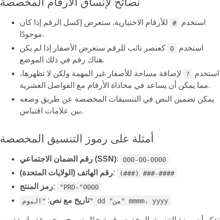
نصائح لإنساق الأرقام المخصصة
استخدم
للأرقام الاختيارية. ستعرض إكسل الرقم إذا كان
#
موجودًا.
استخدم
كعنصر نائب للرقم ستعرض الأصفار إذا لم يكن
0
هناك رقم في ذلك الموضع.
استخدم
لإضافة مساحة للأصفار غير المهمة ولكن لا تظهرها،
?
مما يمكن أن يساعد في محاذاة الأرقام مع الفواصل العشرية.
يمكن تضمين النص في التنسيقات المخصصة عن طريق وضعه
بين علامات اقتباس.
أمثلة على رموز التنسيق المخصصة
:
رقم الضمان الاجتماعي (SSN)
000-00-0000
:
رقم الهاتف (الولايات المتحدة)
(###) ###-####
:
رمز المنتج
"PRD-"0000
تاريخ مع نص
:
"اليوم" dd "من" mmmm، yyyy
تذكر أن ميزة التنسيق المخصص قوية جدًا وتسمح بمجموعة واسعة من