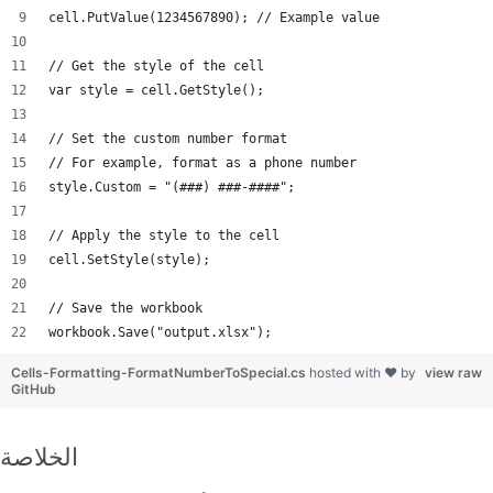
cell.PutValue(1234567890); // Example value
// Get the style of the cell
var style = cell.GetStyle();
// Set the custom number format
// For example, format as a phone number
style.Custom = "(###) ###-####";
// Apply the style to the cell
cell.SetStyle(style);
// Save the workbook
workbook.Save("output.xlsx");
Cells-Formatting-FormatNumberToSpecial.cs
hosted with ❤ by
view raw
GitHub
الخلاصة