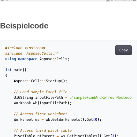
Beispielcode
#
include
<iostream>
Copy
#
include
"Aspose.Cells.h"
using
namespace
Aspose
::
Cells
;
int
main
()
{
Aspose
::
Cells
::
Startup
();
// Load sample Excel file
U16String
inputFilePath
=
u
"sampleFindAndRefreshNestedOrC
Workbook
wb
(
inputFilePath
)
;
// Access first worksheet
Worksheet
ws
=
wb
.
GetWorksheets
().
Get
(
0
);
// Access third pivot table
PivotTable
ptParent
=
ws
.
GetPivotTables
().
Get
(
2
);