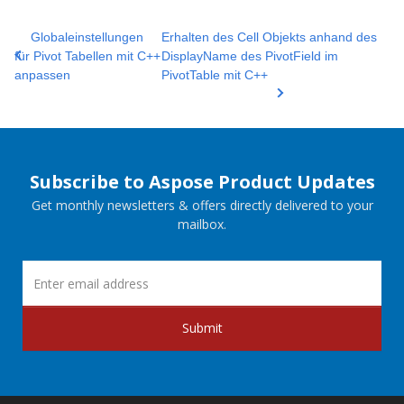
Globaleinstellungen
Erhalten des Cell Objekts anhand des
für Pivot Tabellen mit C++
DisplayName des PivotField im
anpassen
PivotTable mit C++
Subscribe to Aspose Product Updates
Get monthly newsletters & offers directly delivered to your
mailbox.
Submit