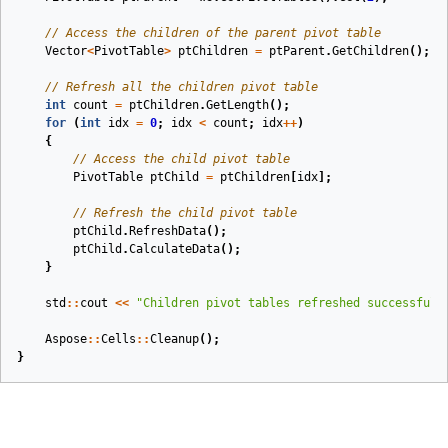
// Access the children of the parent pivot table
Vector
<
PivotTable
>
ptChildren
=
ptParent
.
GetChildren
();
// Refresh all the children pivot table
int
count
=
ptChildren
.
GetLength
();
for
(
int
idx
=
0
;
idx
<
count
;
idx
++
)
{
// Access the child pivot table
PivotTable
ptChild
=
ptChildren
[
idx
];
// Refresh the child pivot table
ptChild
.
RefreshData
();
ptChild
.
CalculateData
();
}
std
::
cout
<<
"Children pivot tables refreshed successfull
Aspose
::
Cells
::
Cleanup
();
}