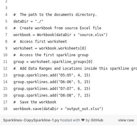
#  The path to the documents directory.
dataDir = "./"
#  Create workbook from source Excel file
workbook = Workbook(dataDir + "source.xlsx")
#  Access first worksheet
worksheet = workbook.worksheets[0]
#  Access the first sparkline group
group = worksheet.sparkline_groups[0]
#  Add Data Ranges and Locations inside this sparkline gr
group.sparklines.add("D5:O5", 4, 15)
group.sparklines.add("D6:O6", 5, 15)
group.sparklines.add("D7:O7", 6, 15)
group.sparklines.add("D8:O8", 7, 15)
#  Save the workbook
workbook.save(dataDir + "output_out.xlsx")
Sparklines-CopySparkline-1.py
hosted with ❤ by
GitHub
view raw