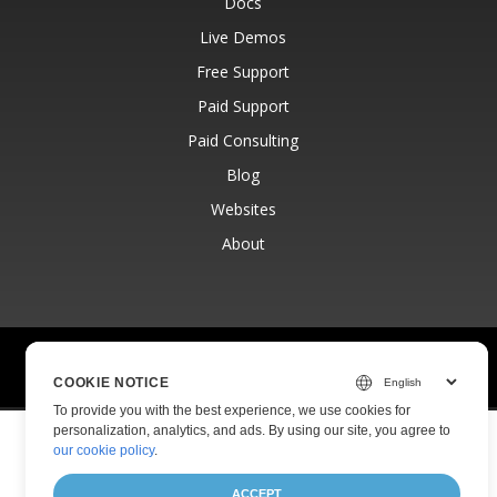
Docs
Live Demos
Free Support
Paid Support
Paid Consulting
Blog
Websites
About
© Aspose Pty Ltd 2001-2026.
All Rights Reserved.
Privacy Policy
Terms of use
Contact
COOKIE NOTICE
To provide you with the best experience, we use cookies for
personalization, analytics, and ads. By using our site, you agree to
our cookie policy
.
ACCEPT