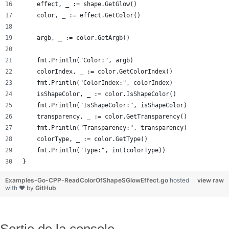
    effect, _ := shape.GetGlow()
    color, _ := effect.GetColor()
    argb, _ := color.GetArgb()
    fmt.Println("Color:", argb)
    colorIndex, _ := color.GetColorIndex()
    fmt.Println("ColorIndex:", colorIndex)
    isShapeColor, _ := color.IsShapeColor()
    fmt.Println("IsShapeColor:", isShapeColor)
    transparency, _ := color.GetTransparency()
    fmt.Println("Transparency:", transparency)
    colorType, _ := color.GetType()
    fmt.Println("Type:", int(colorType))
}
Examples-Go-CPP-ReadColorOfShapeSGlowEffect.go
hosted
view raw
with ❤ by
GitHub