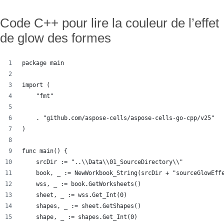
Code C++ pour lire la couleur de l’effet
de glow des formes
package main
import (
    "fmt"
    . "github.com/aspose-cells/aspose-cells-go-cpp/v25"
)
func main() {
    srcDir := "..\\Data\\01_SourceDirectory\\"
    book, _ := NewWorkbook_String(srcDir + "sourceGlowEff
    wss, _ := book.GetWorksheets()
    sheet, _ := wss.Get_Int(0)
    shapes, _ := sheet.GetShapes()
    shape, _ := shapes.Get_Int(0)