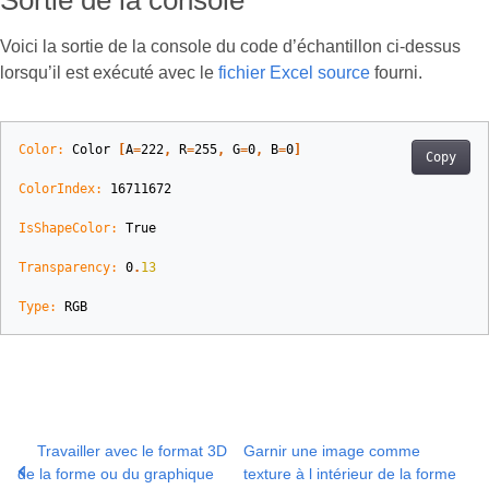
Sortie de la console
Voici la sortie de la console du code d’échantillon ci-dessus
lorsqu’il est exécuté avec le
fichier Excel source
fourni.
Color:
Color
[
A
=
222
,
R
=
255
,
G
=
0
,
B
=
0
]
Copy
ColorIndex:
16711672
IsShapeColor:
True
Transparency:
0
.
13
Type:
RGB
Travailler avec le format 3D
Garnir une image comme
de la forme ou du graphique
texture à l intérieur de la forme