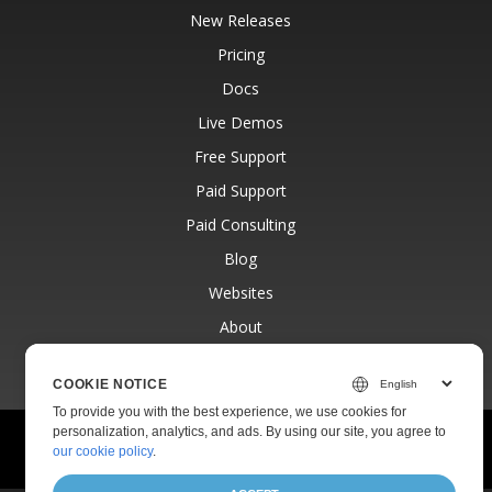
New Releases
Pricing
Docs
Live Demos
Free Support
Paid Support
Paid Consulting
Blog
Websites
About
COOKIE NOTICE
To provide you with the best experience, we use cookies for
personalization, analytics, and ads. By using our site, you agree to
© Aspose Pty Ltd 2001-2026.
All Rights Reserved.
our cookie policy
.
Privacy Policy
Terms of use
Contact