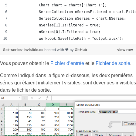
            Chart chart = charts["Chart 1"];
            SeriesCollection nSeriesFiltered = chart.Filt
            SeriesCollection nSeries = chart.NSeries;
            nSeries[1].IsFiltered = true;
            nSeries[0].IsFiltered = true;
            workbook.Save(filePath + "output.xlsx");
Set-series-invisible.cs
hosted with ❤ by
GitHub
view raw
Vous pouvez obtenir le
Fichier d’entrée
et le
Fichier de sortie
.
Comme indiqué dans la figure ci-dessous, les deux premières
séries qui étaient initialement visibles, sont devenues invisibles
dans le fichier de sortie.