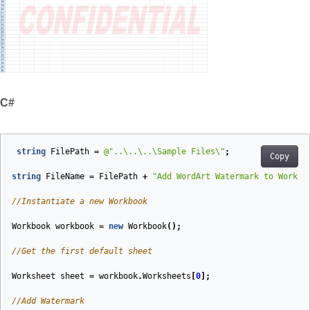
C#
string
FilePath
=
@"..\..\..\Sample Files\"
;
Copy
string
FileName
=
FilePath
+
"Add WordArt Watermark to Worksh
//Instantiate a new Workbook
Workbook
workbook
=
new
Workbook
();
//Get the first default sheet
Worksheet
sheet
=
workbook
.
Worksheets
[
0
];
//Add Watermark