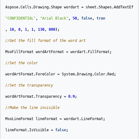
Aspose
.
Cells
.
Drawing
.
Shape
wordart
=
sheet
.
Shapes
.
AddTextEffe
"CONFIDENTIAL"
,
"Arial Black"
,
50
,
false
,
true
,
18
,
8
,
1
,
1
,
130
,
800
);
//Get the fill format of the word art
MsoFillFormat
wordArtFormat
=
wordart
.
FillFormat
;
//Set the color
wordArtFormat
.
ForeColor
=
System
.
Drawing
.
Color
.
Red
;
//Set the transparency
wordArtFormat
.
Transparency
=
0.9
;
//Make the line invisible
MsoLineFormat
lineFormat
=
wordart
.
LineFormat
;
lineFormat
.
IsVisible
=
false
;