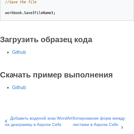
//Save the file
workbook
.
Save
(
FileName
);
Загрузить образец кода
Github
Скачать пример выполнения
Github
Добавить водяной знак WordArt
Копирование форм между
на диаграмму в Aspose.Cells
листами в Aspose.Cells