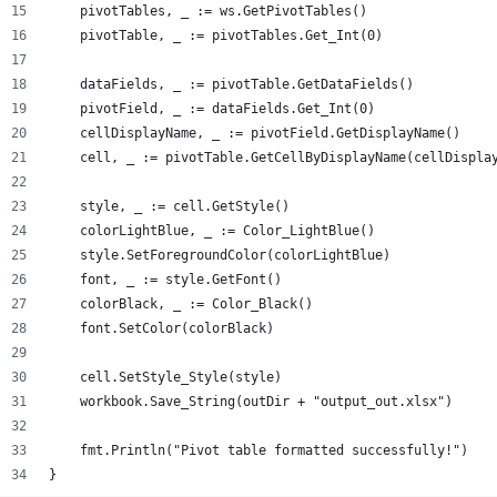
    pivotTables, _ := ws.GetPivotTables()
    pivotTable, _ := pivotTables.Get_Int(0)
    dataFields, _ := pivotTable.GetDataFields()
    pivotField, _ := dataFields.Get_Int(0)
    cellDisplayName, _ := pivotField.GetDisplayName()
    cell, _ := pivotTable.GetCellByDisplayName(cellDispla
    style, _ := cell.GetStyle()
    colorLightBlue, _ := Color_LightBlue()
    style.SetForegroundColor(colorLightBlue)
    font, _ := style.GetFont()
    colorBlack, _ := Color_Black()
    font.SetColor(colorBlack)
    cell.SetStyle_Style(style)
    workbook.Save_String(outDir + "output_out.xlsx")
    fmt.Println("Pivot table formatted successfully!")
}