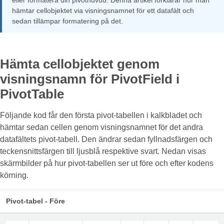
eller formatera din pivothuvud. Denna artikel förklarar hur man
hämtar cellobjektet via visningsnamnet för ett datafält och
sedan tillämpar formatering på det.
Hämta cellobjektet genom
visningsnamn för PivotField i
PivotTable
Följande kod får den första pivot-tabellen i kalkbladet och
hämtar sedan cellen genom visningsnamnet för det andra
datafältets pivot-tabell. Den ändrar sedan fyllnadsfärgen och
teckensnittsfärgen till ljusblå respektive svart. Nedan visas
skärmbilder på hur pivot-tabellen ser ut före och efter kodens
körning.
Pivot-tabel - Före