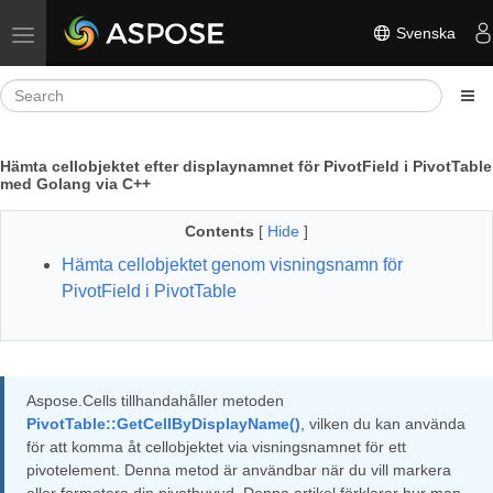
Svenska
Toggle navigation
Hämta cellobjektet efter displaynamnet för PivotField i PivotTable
med Golang via C++
Contents
[
Hide
]
Hämta cellobjektet genom visningsnamn för
PivotField i PivotTable
Aspose.Cells tillhandahåller metoden
PivotTable::GetCellByDisplayName()
, vilken du kan använda
för att komma åt cellobjektet via visningsnamnet för ett
pivotelement. Denna metod är användbar när du vill markera