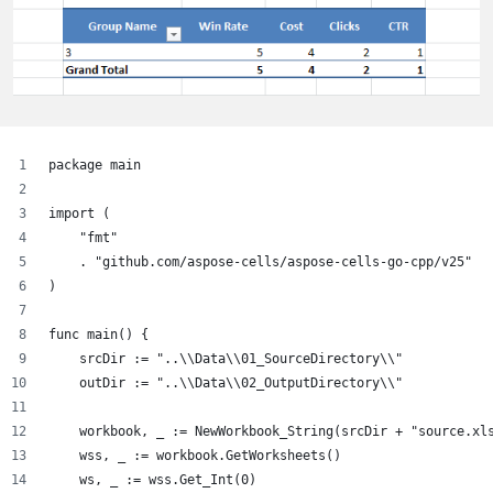
package main
import (
    "fmt"
    . "github.com/aspose-cells/aspose-cells-go-cpp/v25"
)
func main() {
    srcDir := "..\\Data\\01_SourceDirectory\\"
    outDir := "..\\Data\\02_OutputDirectory\\"
    workbook, _ := NewWorkbook_String(srcDir + "source.xl
    wss, _ := workbook.GetWorksheets()
    ws, _ := wss.Get_Int(0)