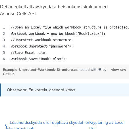
Det är enkelt att avskydda arbetsbokens struktur med
Aspose.Cells API.
//Open an Excel file which workbook structure is protected
Workbook workbook = new Workbook("Book1.xlsx");
//Unprotect workbook structure.
workbook.Unprotect("password");
//Save Excel file.
workbook.Save("Book1.xlsx");
Example-Unprotect-Workbook-Structure.cs
hosted with ❤ by
view raw
GitHub
Observera: Ett korrekt lösenord krävs.
Lösenordsskydda eller upphäva skyddet för
Kryptering av Excel
delad arbetsbok
filer