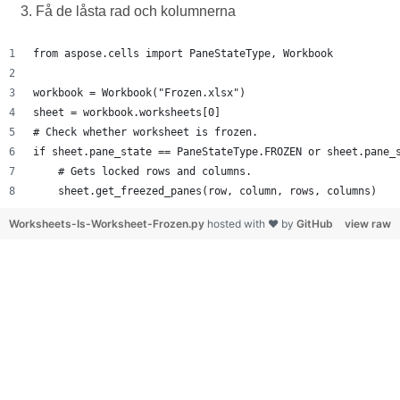
Få de låsta rad och kolumnerna
from aspose.cells import PaneStateType, Workbook
workbook = Workbook("Frozen.xlsx")
sheet = workbook.worksheets[0]
# Check whether worksheet is frozen.
if sheet.pane_state == PaneStateType.FROZEN or sheet.pane_
    # Gets locked rows and columns.
    sheet.get_freezed_panes(row, column, rows, columns)
Worksheets-Is-Worksheet-Frozen.py
hosted with ❤ by
GitHub
view raw