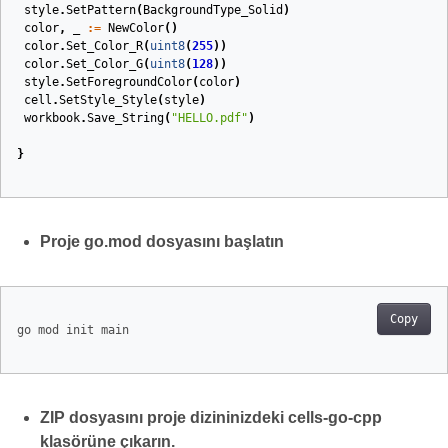
style
.
SetPattern
(
BackgroundType_Solid
)
color
,
_
:=
NewColor
()
color
.
Set_Color_R
(
uint8
(
255
))
color
.
Set_Color_G
(
uint8
(
128
))
style
.
SetForegroundColor
(
color
)
cell
.
SetStyle_Style
(
style
)
workbook
.
Save_String
(
"HELLO.pdf"
)
}
Proje go.mod dosyasını başlatın
Copy
go mod init main

ZIP dosyasını proje dizininizdeki cells-go-cpp
klasörüne çıkarın.