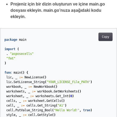
Projeniz için bir dizin oluşturun ve içine main.go
dosyası ekleyin. main.go’nuza aşağıdaki kodu
ekleyin.
Copy
package
main
import
(
.
"asposecells"
"fmt"
)
func
main
()
{
lic
,
_
:=
NewLicense
()
lic
.
SetLicense_String
(
"YOUR_LICENSE_File_PATH"
)
workbook
,
_
:=
NewWorkbook
()
worksheets
,
_
:=
workbook
.
GetWorksheets
()
worksheet
,
_
:=
worksheets
.
Get_Int
(
0
)
cells
,
_
:=
worksheet
.
GetCells
()
cell
,
_
:=
cells
.
Get_String
(
"A1"
)
cell
.
PutValue_String_Bool
(
"Hello World!"
,
true
)
style
,
_
:=
cell
.
GetStyle
()