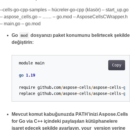
–cells-go-cpp-samples – hücreler-go-cpp (klasör) – start_up.go
– aspose_cells.go – …… – go.mod – AsposeCellsCWrapper.h
– main.go – go.mod
Go
dosyanızı paket konumunu belirtecek şekilde
mod
değiştirin:
module
main
Copy
go
1.19
require
github
.
com
/
aspose
-
cells
/
aspose
-
cells
-
go
replace
github
.
com
/
aspose
-
cells
/
aspose
-
cells
-
go
Mevcut komut kabuğunuzda PATH’inizi Aspose.Cells
for Go via C++ içindeki paylaşılan kütüphanelere
işaret edecek şekilde ayarlayın. your_version yerine