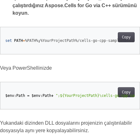
çalıştırdığınız Aspose.Cells for Go via C++ sürümünü
koyun.
Copy
set
PATH
=
%PATH%
;
%YourProjectPath%/cells-go-cpp-samples/cells-g
Veya PowerShellinizde
Copy
$env:Path
=
$env:Path
+
";${YourProjectPath}\cells-go-cpp-samp
Yukarıdaki dizinden DLL dosyalarını projenizin çalıştırılabilir
dosyasıyla aynı yere kopyalayabilirsiniz.