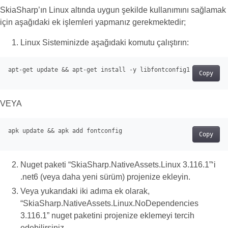
SkiaSharp’ın Linux altında uygun şekilde kullanımını sağlamak
için aşağıdaki ek işlemleri yapmanız gerekmektedir;
Linux Sisteminizde aşağıdaki komutu çalıştırın:
apt
-
get
 update 
&&
 apt
-
get
 install 
-
Copy
VEYA
apk update 
&&
 apk 
add
Copy
Nuget paketi “SkiaSharp.NativeAssets.Linux 3.116.1”‘i
.net6 (veya daha yeni sürüm) projenize ekleyin.
Veya yukarıdaki iki adıma ek olarak,
“SkiaSharp.NativeAssets.Linux.NoDependencies
3.116.1” nuget paketini projenize eklemeyi tercih
edebilirsiniz.