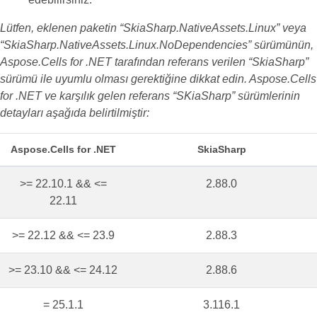
Lütfen, eklenen paketin “SkiaSharp.NativeAssets.Linux” veya
“SkiaSharp.NativeAssets.Linux.NoDependencies” sürümünün,
Aspose.Cells for .NET tarafından referans verilen “SkiaSharp”
sürümü ile uyumlu olması gerektiğine dikkat edin. Aspose.Cells
for .NET ve karşılık gelen referans “SKiaSharp” sürümlerinin
detayları aşağıda belirtilmiştir:
Aspose.Cells for .NET
SkiaSharp
>= 22.10.1 && <=
2.88.0
22.11
>= 22.12 && <= 23.9
2.88.3
>= 23.10 && <= 24.12
2.88.6
= 25.1.1
3.116.1