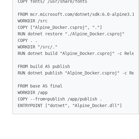
COPY fonts/ /usr/share/fonts

FROM mcr.microsoft.com/dotnet/sdk:6.0-alpine3.16 
WORKDIR /src

COPY ["Alpine_Docker.csproj", "."]

RUN dotnet restore "./Alpine_Docker.csproj"

COPY . .

WORKDIR "/src/."

RUN dotnet build "Alpine_Docker.csproj" -c Releas
FROM build AS publish

RUN dotnet publish "Alpine_Docker.csproj" -c Rele
FROM base AS final

WORKDIR /app

COPY --from=publish /app/publish .

ENTRYPOINT ["dotnet", "Alpine_Docker.dll"]