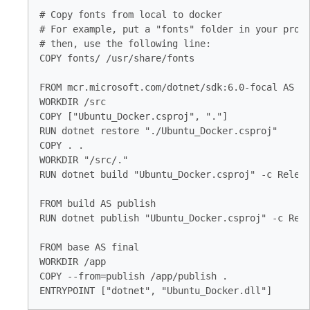
# Copy fonts from local to docker

# For example, put a "fonts" folder in your proje
# then, use the following line:

COPY fonts/ /usr/share/fonts

FROM mcr.microsoft.com/dotnet/sdk:6.0-focal AS bu
WORKDIR /src

COPY ["Ubuntu_Docker.csproj", "."]

RUN dotnet restore "./Ubuntu_Docker.csproj"

COPY . .

WORKDIR "/src/."

RUN dotnet build "Ubuntu_Docker.csproj" -c Releas
FROM build AS publish

RUN dotnet publish "Ubuntu_Docker.csproj" -c Rele
FROM base AS final

WORKDIR /app

COPY --from=publish /app/publish .

ENTRYPOINT ["dotnet", "Ubuntu_Docker.dll"]