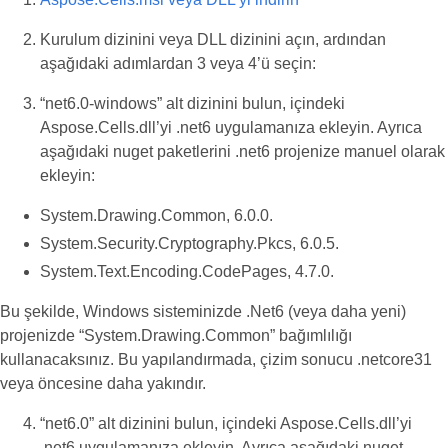
Kurulum dizinini veya DLL dizinini açın, ardından
aşağıdaki adımlardan 3 veya 4’ü seçin:
“net6.0-windows” alt dizinini bulun, içindeki
Aspose.Cells.dll’yi .net6 uygulamanıza ekleyin. Ayrıca
aşağıdaki nuget paketlerini .net6 projenize manuel olarak
ekleyin:
System.Drawing.Common, 6.0.0.
System.Security.Cryptography.Pkcs, 6.0.5.
System.Text.Encoding.CodePages, 4.7.0.
Bu şekilde, Windows sisteminizde .Net6 (veya daha yeni)
projenizde “System.Drawing.Common” bağımlılığı
kullanacaksınız. Bu yapılandırmada, çizim sonucu .netcore31
veya öncesine daha yakındır.
“net6.0” alt dizinini bulun, içindeki Aspose.Cells.dll’yi
.net6 uygulamanıza ekleyin. Ayrıca aşağıdaki nuget