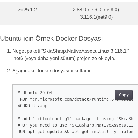
>=25.1.2
2.88.9(net6.0, net8.0),
3.116.1(net9.0)
Ubuntu için Örnek Docker Dosyası
Nuget paketi “SkiaSharp.NativeAssets.Linux 3.116.1”‘i
.net6 (veya daha yeni sürüm) projenize ekleyin.
Aşağıdaki Docker dosyasını kullanın:
# Ubuntu 20.04

Copy
FROM mcr.microsoft.com/dotnet/runtime:6.0-focal A
WORKDIR /app

# add "libfontconfig1" package if using "SkiaShar
# Or you need to use "SkiaSharp.NativeAssets.Linu
RUN apt-get update && apt-get install -y libfontc