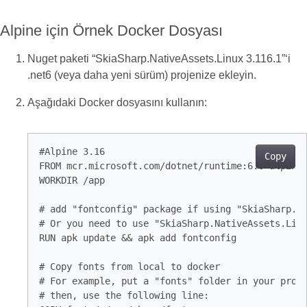
Alpine için Örnek Docker Dosyası
Nuget paketi “SkiaSharp.NativeAssets.Linux 3.116.1”‘i
.net6 (veya daha yeni sürüm) projenize ekleyin.
Aşağıdaki Docker dosyasını kullanın:
#Alpine 3.16

Copy
FROM mcr.microsoft.com/dotnet/runtime:6.0-alpine3
WORKDIR /app

# add "fontconfig" package if using "SkiaSharp.Na
# Or you need to use "SkiaSharp.NativeAssets.Linu
RUN apk update && apk add fontconfig 

# Copy fonts from local to docker

# For example, put a "fonts" folder in your proje
# then, use the following line:
