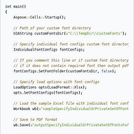
int
main
()
{
Aspose
::
Cells
::
Startup
();
// Path of your custom font directory
U16String
customFontsDir
(
u
"C:
\\
TempDir
\\
CustomFonts"
)
;
// Specify individual font configs custom font directory
IndividualFontConfigs
fontConfigs
;
// If you comment this line or if custom font directory i
// if it does not contain required font then output pdf w
fontConfigs
.
SetFontFolder
(
customFontsDir
,
false
);
// Specify load options with font configs
LoadOptions
opts
(
LoadFormat
::
Xlsx
)
;
opts
.
SetFontConfigs
(
fontConfigs
);
// Load the sample Excel file with individual font config
Workbook
wb
(
u
"sampleSpecifyIndividualOrPrivateSetOfFontsF
// Save to PDF format
wb
.
Save
(
u
"outputSpecifyIndividualOrPrivateSetOfFontsForWo