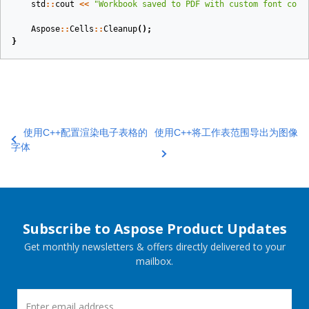
std
::
cout
<<
"Workbook saved to PDF with custom font conf
Aspose
::
Cells
::
Cleanup
();
}
使用C++配置渲染电子表格的
使用C++将工作表范围导出为图像
字体
Subscribe to Aspose Product Updates
Get monthly newsletters & offers directly delivered to your
mailbox.