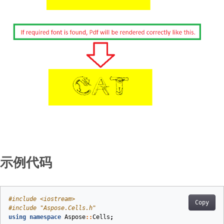
示例代码
#
include
<iostream>
Copy
#
include
"Aspose.Cells.h"
using
namespace
Aspose
::
Cells
;