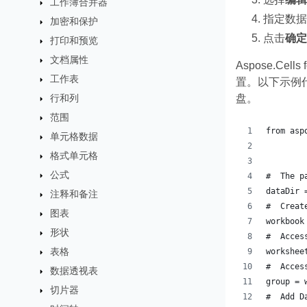
工作簿合并器
指定数据
加密和保护
点击
确定
打印和预览
文档属性
Aspose.Cell
工作表
置。以下示例代
行和列
盘。
范围
from asp
单元格数据
格式单元格
公式
#  The p
dataDir 
注释和备注
#  Creat
图表
workbook
形状
#  Acces
表格
workshee
#  Acces
数据透视表
group = 
切片器
#  Add D