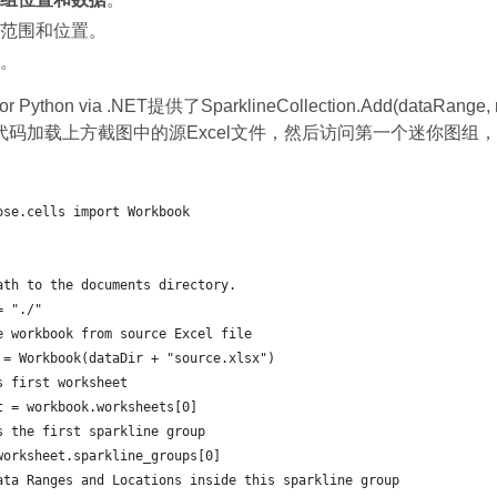
范围和位置。
。
s for Python via .NET提供了SparklineCollection.Add(
码加载上方截图中的源Excel文件，然后访问第一个迷你图组，
ose.cells import Workbook
ath to the documents directory.
= "./"
e workbook from source Excel file
 = Workbook(dataDir + "source.xlsx")
s first worksheet
t = workbook.worksheets[0]
s the first sparkline group
worksheet.sparkline_groups[0]
ata Ranges and Locations inside this sparkline group