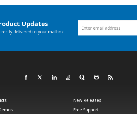
Product Updates
rectly delivered to your mailbox.
ucts
New Releases
 Demos
Free Support
Websites