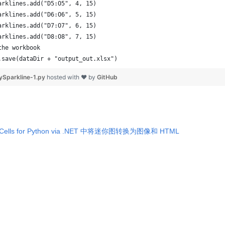
arklines.add("D5:O5", 4, 15)
arklines.add("D6:O6", 5, 15)
arklines.add("D7:O7", 6, 15)
arklines.add("D8:O8", 7, 15)
the workbook
.save(dataDir + "output_out.xlsx")
ySparkline-1.py
hosted with ❤ by
GitHub
.Cells for Python via .NET 中将迷你图转换为图像和 HTML