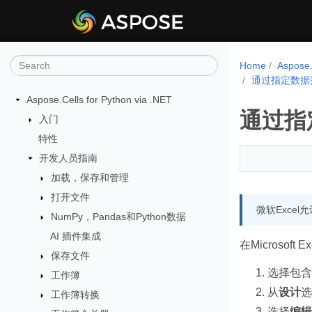
Home
Aspos
通过指定数据范围和
Aspose.Cells for Python via .NET
通过指定
入门
特性
开发人员指南
加载，保存和管理
打开文件
微软Excel允
NumPy，Pandas和Python数据
AI 插件集成
在Microsof
保存文件
选择包含
工作簿
从
设计
选
工作簿转换
选择
编辑