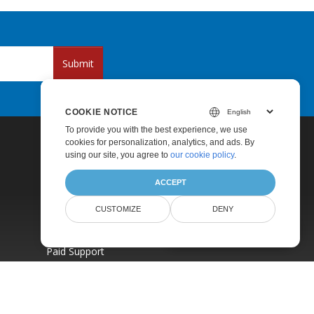
Submit
COOKIE NOTICE
To provide you with the best experience, we use
cookies for personalization, analytics, and ads. By
using our site, you agree to
our cookie policy
.
ACCEPT
CUSTOMIZE
DENY
AI Document Assistant
Pricing
Paid Support
About