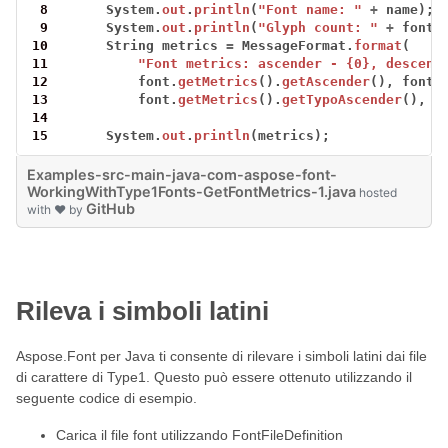
 8
System.
out
.
println
(
"Font name: "
+
name);
 9
System.
out
.
println
(
"Glyph count: "
+
font.
10
String
metrics
=
MessageFormat.
format
(
11
"Font metrics: ascender - {0}, descend
12
font.
getMetrics
().
getAscender
(),
font.
13
font.
getMetrics
().
getTypoAscender
(),
f
14
15
System.
out
.
println
(metrics);
Examples-src-main-java-com-aspose-font-
WorkingWithType1Fonts-GetFontMetrics-1.java
hosted
GitHub
with ❤ by
Rileva i simboli latini
Aspose.Font per Java ti consente di rilevare i simboli latini dai file
di carattere di Type1. Questo può essere ottenuto utilizzando il
seguente codice di esempio.
Carica il file font utilizzando FontFileDefinition