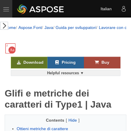
Toggle navigation
Italian
Home
Aspose.Font
Java
Guida per sviluppatori
Lavorare con cara
Download
Pricing
Buy
Helpful resources ▼
Glifi e metriche dei
caratteri di Type1 | Java
Contents
[
Hide
]
Ottieni metriche di carattere