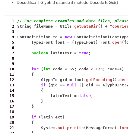
Decodifica il GlyphId usando il metodo DecodeToGid()
 1
// For complete examples and data files, please 
 2
String
fileName
=
Utils.
getDataDir
()
+
"courier.
 3
 4
FontDefinition
fd
=
new
FontDefinition(FontType.
 5
Type1Font
font
=
(Type1Font)
Font.
open
(fd)
 6
 7
boolean
latinText
=
true
;
 8
 9
10
for
(
int
code
=
65;
code
<
123;
code
++
)
11
{
12
GlyphId
gid
=
font.
getEncoding
().
decod
13
if
(gid
==
null
||
gid
==
GlyphUInt32I
14
{
15
latinText
=
false
;
16
}
17
}
18
19
if
(latinText)
20
{
21
System.
out
.
println
(MessageFormat.
forma