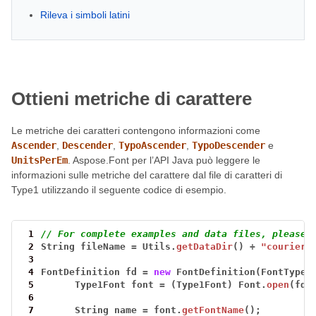
Rileva i simboli latini
Ottieni metriche di carattere
Le metriche dei caratteri contengono informazioni come
Ascender
,
Descender
,
TypoAscender
,
TypoDescender
e
UnitsPerEm
. Aspose.Font per l’API Java può leggere le
informazioni sulle metriche del carattere dal file di caratteri di
Type1 utilizzando il seguente codice di esempio.
 1
// For complete examples and data files, please 
 2
String
fileName
=
Utils.
getDataDir
()
+
"courier.
 3
 4
FontDefinition
fd
=
new
FontDefinition(FontType.
 5
Type1Font
font
=
(Type1Font)
Font.
open
(fd)
 6
 7
String
name
=
font.
getFontName
();