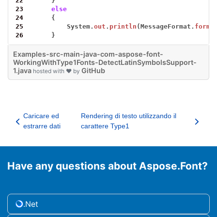
22
}
23
else
24
{
25
System.
out
.
println
(MessageFormat.
forma
26
}
Examples-src-main-java-com-aspose-font-
WorkingWithType1Fonts-DetectLatinSymbolsSupport-
1.java
GitHub
hosted with ❤ by
Caricare ed
Rendering di testo utilizzando il
estrarre dati
carattere Type1
Have any questions about Aspose.Font?
.Net