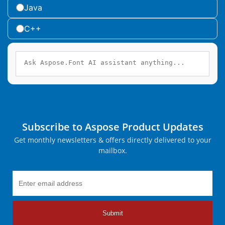
Java
C++
Subscribe to Aspose Product Updates
Get monthly newsletters & offers directly delivered to your
mailbox.
Submit