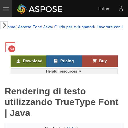
Toggle navigation
Italian
Home
Aspose.Font
Java
Guida per sviluppatori
Lavorare con i c
Download
Pricing
Buy
Helpful resources ▼
Rendering di testo
utilizzando TrueType Font
| Java