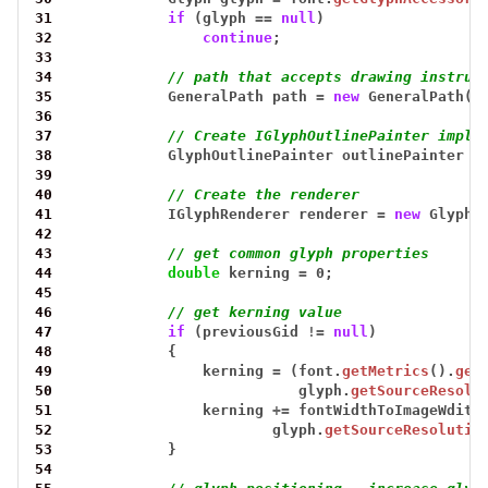
31
if
(glyph
==
null
)
32
continue
;
33
34
// path that accepts drawing instruc
35
GeneralPath
path
=
new
GeneralPath()
36
37
// Create IGlyphOutlinePainter imple
38
GlyphOutlinePainter
outlinePainter
=
39
40
// Create the renderer
41
IGlyphRenderer
renderer
=
new
GlyphO
42
43
// get common glyph properties
44
double
kerning
=
0;
45
46
// get kerning value
47
if
(previousGid
!=
null
)
48
{
49
kerning
=
(font.
getMetrics
().
get
50
glyph.
getSourceResolu
51
kerning
+=
fontWidthToImageWdith
52
glyph.
getSourceResolutio
53
}
54