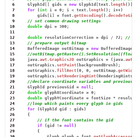
 6
GlyphId
[]
gids
=
new
GlyphId
[
text.
length
()
]
;
 7
for
(
int
i
=
0;
i
<
text.
length
();
i
++
)
 8
gids
[
i
]
=
font.
getEncoding
().
decodeToGid
 9
// set common drawing settings
10
double
dpi
=
300;
11
12
double
resolutionCorrection
=
dpi
/
72;
// 7
13
// prepare output bitmap
14
BufferedImage
outBitmap
=
new
BufferedImage(
15
//outBitmap.getRaster().SetResolution((float
16
java.
awt
.
Graphics2D
outGraphics
=
(java.
awt
.
17
outGraphics.
setPaint
(backgroundBrush);
18
outGraphics.
fillRect
(0,
0,
outBitmap.
getWidt
19
outGraphics.
setRenderingHint
(RenderingHints.
20
//declare coordinate variables and previous 
21
GlyphId
previousGid
=
null
;
22
double
glyphXCoordinate
=
0;
23
double
glyphYCoordinate
=
fontSize
*
resolut
24
//loop which paints every glyph in gids
25
for
(GlyphId
gid
:
gids)
26
{
27
// if the font contains the gid
28
if
(gid
!=
null
)
29
{
30
Glyph
glyph
=
font.
getGlyphAccessor
(