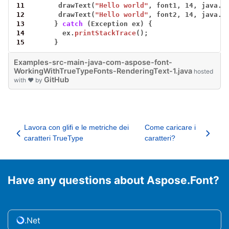
11
drawText(
"Hello world"
,
font1,
14,
java.
a
12
drawText(
"Hello world"
,
font2,
14,
java.
a
13
}
catch
(Exception
ex)
{
14
ex.
printStackTrace
();
15
}
Examples-src-main-java-com-aspose-font-
WorkingWithTrueTypeFonts-RenderingText-1.java
hosted
GitHub
with ❤ by
Lavora con glifi e le metriche dei
Come caricare i
caratteri TrueType
caratteri?
Have any questions about Aspose.Font?
.Net