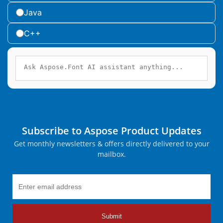
Java
C++
Subscribe to Aspose Product Updates
Get monthly newsletters & offers directly delivered to your
mailbox.
Submit