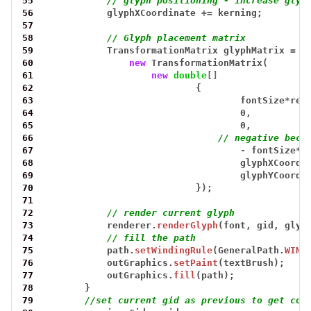
55
// glyph positioning - increase glyp
56
glyphXCoordinate
+=
kerning;
57
58
// Glyph placement matrix
59
TransformationMatrix
glyphMatrix
=
60
new
TransformationMatrix(
61
new
double
[]
62
{
63
fontSize
*
res
64
0,
65
0,
66
// negative beca
67
-
fontSize
*
r
68
glyphXCoordi
69
glyphYCoordi
70
});
71
72
// render current glyph
73
renderer.
renderGlyph
(font,
gid,
glyp
74
// fill the path
75
path.
setWindingRule
(GeneralPath.
WIND
76
outGraphics.
setPaint
(textBrush);
77
outGraphics.
fill
(path);
78
}
79
//set current gid as previous to get cor