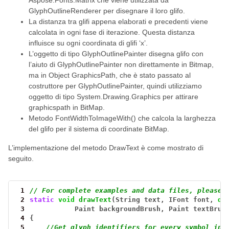
Aspose.Fonts.Matrix che viene utilizzata da
GlyphOutlineRenderer per disegnare il loro glifo.
La distanza tra glifi appena elaborati e precedenti viene
calcolata in ogni fase di iterazione. Questa distanza
influisce su ogni coordinata di glifi ‘x’.
L’oggetto di tipo GlyphOutlinePainter disegna glifo con
l’aiuto di GlyphOutlinePainter non direttamente in Bitmap,
ma in Object GraphicsPath, che è stato passato al
costruttore per GlyphOutlinePainter, quindi utilizziamo
oggetto di tipo System.Drawing.Graphics per attirare
graphicspath in BitMap.
Metodo FontWidthToImageWith() che calcola la larghezza
del glifo per il sistema di coordinate BitMap.
L’implementazione del metodo DrawText è come mostrato di
seguito.
 1
// For complete examples and data files, please 
 2
static
void
drawText
(String
text,
IFont
font,
do
 3
Paint
backgroundBrush,
Paint
textBrus
 4
{
 5
//Get glyph identifiers for every symbol in 