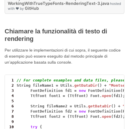
WorkingWithTrueTypeFonts-RenderingText-3.java
hosted
GitHub
with ❤ by
Chiamare la funzionalità di testo di
rendering
Per utilizzare le implementazioni di cui sopra, il seguente codice
di esempio può essere eseguito dal metodo principale di
un’applicazione basata sulla console.
 1
// For complete examples and data files, please 
 2
String
fileName1
=
Utils.
getDataDir
()
+
"Montser
 3
FontDefinition
fd1
=
new
FontDefinition(Fo
 4
TtfFont
font1
=
(TtfFont)
Font.
open
(fd1);
 5
 6
String
fileName2
=
Utils.
getDataDir
()
+
"L
 7
FontDefinition
fd2
=
new
FontDefinition(Fo
 8
TtfFont
font2
=
(TtfFont)
Font.
open
(fd2);
 9
10
try
{