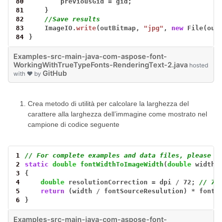
80
previousGid
=
gid;
81
}
82
//Save results
83
ImageIO.
write
(outBitmap,
"jpg"
,
new
File(out
84
}
Examples-src-main-java-com-aspose-font-
WorkingWithTrueTypeFonts-RenderingText-2.java
hosted
GitHub
with ❤ by
Crea metodo di utilità per calcolare la larghezza del
carattere alla larghezza dell’immagine come mostrato nel
campione di codice seguente
1
// For complete examples and data files, please g
2
static
double
fontWidthToImageWidth
(
double
width,
3
{
4
double
resolutionCorrection
=
dpi
/
72;
// 72
5
return
(width
/
fontSourceResulution)
*
fontS
6
}
Examples-src-main-java-com-aspose-font-