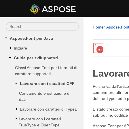
Home
Aspose.Fon
Aspose.Font per Java
Iniziare
Guida per sviluppatori
Classi Aspose.Font per i formati di
Lavorare
carattere supportati
Lavorare con i caratteri CFF
Poiché va dall’artic
comprimere altri for
Caricamento e estrazione di
del trueType, ed è p
dati
Lavorare con caratteri di Type1
È stato creato come
subroutine, codific
Lavorare con i caratteri
TrueType e OpenType
Aspose.Font per API 