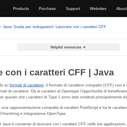
Products
Purchase
Support
Websites
About
t
Java
Guida per sviluppatori
Lavorare con i caratteri CFF
Helpful resources ▼
 con i caratteri CFF | Java
olo su
formati di carattere
, il formato di carattere compatto (CFF) non 
mati di carattere. Dà ai caratteri di Opentype l’opportunità di beneficiar
er questo che i caratteri di Type 1 sono stati sostituiti principalmente d
 una rappresentazione compatta di caratteri PostScript e ha le caratte
a Charstring e integrazione OpenType.
Java ti consente di lavorare con i caratteri CFF nelle tue applicazioni 