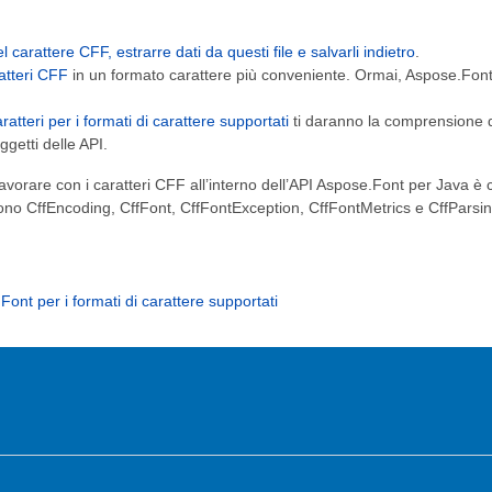
el carattere CFF, estrarre dati da questi file e salvarli indietro
.
ratteri CFF
in un formato carattere più conveniente. Ormai, Aspose.Fon
aratteri per i formati di carattere supportati
ti daranno la comprensione de
ggetti delle API.
lavorare con i caratteri CFF all’interno dell’API Aspose.Font per Java è 
ono CffEncoding, CffFont, CffFontException, CffFontMetrics e CffParsi
Font per i formati di carattere supportati