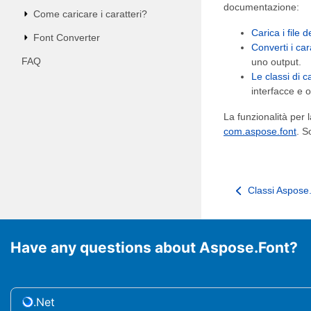
documentazione:
Come caricare i caratteri?
Carica i file d
Font Converter
Converti i ca
FAQ
uno output.
Le classi di c
interfacce e o
La funzionalità per 
com.aspose.font
. S
Classi Aspose.
Have any questions about Aspose.Font?
.Net