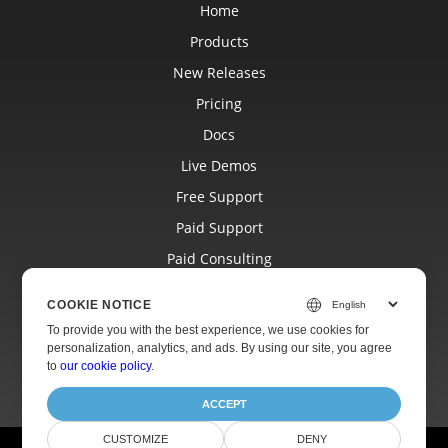
Home
Products
New Releases
Pricing
Docs
Live Demos
Free Support
Paid Support
Paid Consulting
Blog
COOKIE NOTICE
Websites
To provide you with the best experience, we use cookies for
personalization, analytics, and ads. By using our site, you agree
About
to
our cookie policy
.
ACCEPT
CUSTOMIZE
DENY