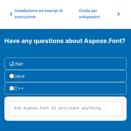
Installazione ed esempi di
Guida per
esecuzione
sviluppatori
Have any questions about Aspose.Font?
.Net
Java
C++