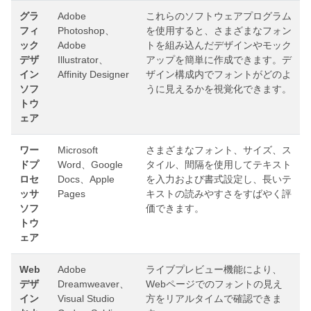
グラ
Adob​​e
これらのソフトウェアプログラム
フィ
Photoshop、
を使用すると、さまざまなフォン
ック
Adobe
トを組み込んだデザインやモック
デザ
Illustrator、
アップを簡単に作成できます。デ
イン
Affinity Designer
ザイン構成内でフォントがどのよ
ソフ
うに見えるかを視覚化できます。
トウ
ェア
ワー
Microsoft
さまざまなフォント、サイズ、ス
ドプ
Word、Google
タイル、間隔を使用してテキスト
ロセ
Docs、Apple
を入力および書式設定し、長いテ
ッサ
Pages
キストの読みやすさをすばやく評
ソフ
価できます。
トウ
ェア
Web
Adob​​e
ライブプレビュー機能により、
デザ
Dreamweaver、
Webページでのフォントの見え
イン
Visual Studio
方をリアルタイムで確認できま