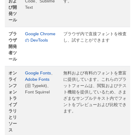
およ
Code、Sublime
す。
び開
Text
発ツ
ール
ブラ
Google Chrome
ブラウザ内で直接フォントを検査
ウザ
の DevTools
し、試すことができます
開発
者ツ
ール
オン
Google Fonts
、
無料および有料のフォントを豊富
ライ
Adobe Fonts
に提供しています。これらのプラ
ンフ
(旧 Typekit)、
ットフォームは、閲覧およびテス
ォン
Font Squirrel
ト機能を提供しているため、さま
トラ
ざまなサンプルテキスト内でフォ
イブ
ントをプレビューおよび比較でき
ラリ
ます。
とリ
ソー
ス