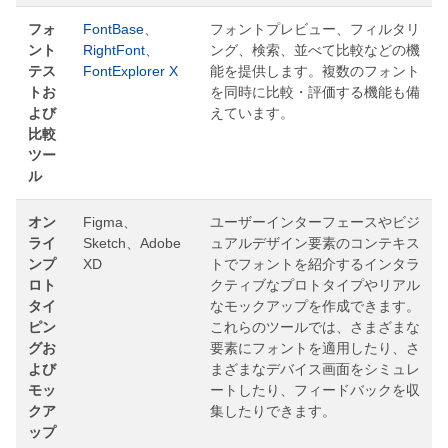
フォ
FontBase
、
フォントプレビュー、フィルタリ
ント
RightFont
、
ング、検索、並べて比較などの機
テス
FontExplorer X
能を提供します。複数のフォント
トお
を同時に比較・評価する機能も備
よび
えています。
比較
ツー
ル
オン
Figma、
ユーザーインターフェースやビジ
ライ
Sketch、Adobe
ュアルデザイン要素のコンテキス
ンプ
XD
トでフォントを紹介するインタラ
ロト
クティブなプロトタイプやリアル
タイ
なモックアップを作成できます。
ピン
これらのツールでは、さまざまな
グお
要素にフォントを適用したり、さ
よび
まざまなデバイス画面をシミュレ
モッ
ートしたり、フィードバックを収
クア
集したりできます。
ップ