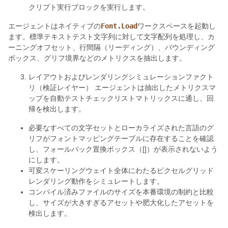
クリプト実行ブロックを実行します。
エージェントはネイティブの
Font.Load
ワークスペースを起動し
ます。標準テキストテスト文字列に対して文字配列を処理し、カ
ーニングオフセット、行間隔（リーディング）、バウンディング
ボックス、グリフ境界などのメトリクスを抽出します。
レイアウトおよびレンダリングシミュレーションファクト
リ（検証レイヤー） エージェントは抽出したメトリクスマ
ップを自動テストチェックリストマトリックスに通し、回
帰を検出します。
必要なすべての文字セットとローカライズされた言語のグ
リフがフォントマッピングテーブルに存在することを確認
し、フォールバック置換ボックス（[]）が表示されないよう
にします。
可変スケーリングウェイト全体にわたるピクセルグリッド
レンダリング動作をシミュレートします。
コンパイル済みファイルのサイズを本番環境の制約と比較
し、サイズが大きすぎるアセットや肥大化したアセットを
検出します。