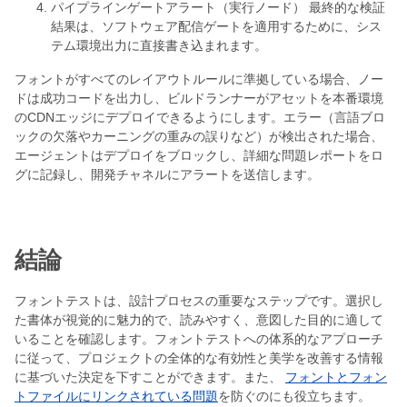
パイプラインゲートアラート（実行ノード） 最終的な検証
結果は、ソフトウェア配信ゲートを適用するために、シス
テム環境出力に直接書き込まれます。
フォントがすべてのレイアウトルールに準拠している場合、ノー
ドは成功コードを出力し、ビルドランナーがアセットを本番環境
のCDNエッジにデプロイできるようにします。エラー（言語ブロ
ックの欠落やカーニングの重みの誤りなど）が検出された場合、
エージェントはデプロイをブロックし、詳細な問題レポートをロ
グに記録し、開発チャネルにアラートを送信します。
結論
フォントテストは、設計プロセスの重要なステップです。選択し
た書体が視覚的に魅力的で、読みやすく、意図した目的に適して
いることを確認します。フォントテストへの体系的なアプローチ
に従って、プロジェクトの全体的な有効性と美学を改善する情報
に基づいた決定を下すことができます。また、
フォントとフォン
トファイルにリンクされている問題
を防ぐのにも役立ちます。