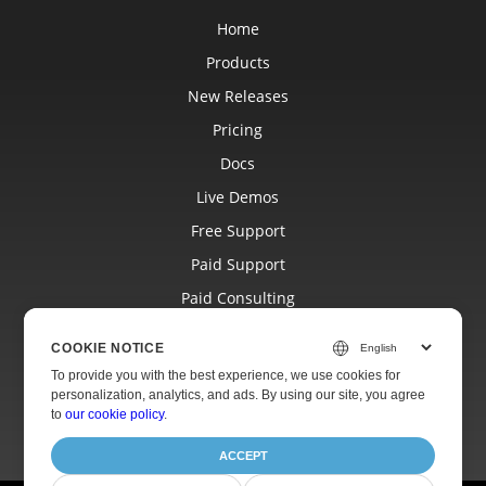
Home
Products
New Releases
Pricing
Docs
Live Demos
Free Support
Paid Support
Paid Consulting
Blog
COOKIE NOTICE
Websites
To provide you with the best experience, we use cookies for
personalization, analytics, and ads. By using our site, you agree
About
to
our cookie policy
.
ACCEPT