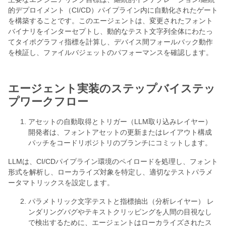
的デプロイメント（CI/CD）パイプライン内に自動化されたゲート
を構築することです。このエージェントは、変更されたフォント
バイナリをインターセプトし、動的なテスト文字列全体にわたっ
てタイポグラフィ指標を計算し、デバイス間フォールバック動作
を検証し、ファイルバジェットのパフォーマンスを確認します。
エージェント実装のステップバイステッ
プワークフロー
アセットの自動取得とトリガー（LLM取り込みレイヤー）
開発者は、フォントアセットの更新またはレイアウト構成
パッチをコードリポジトリのブランチにコミットします。
LLMは、CI/CDパイプライン環境のペイロードを処理し、フォント
形式を解析し、ローカライズ対象を特定し、適切なテストパラメ
ータマトリックスを設定します。
パラメトリック文字テストと指標抽出（分析レイヤー） レ
ンダリングバグやテキストクリッピングを人間の目視なし
で検出するために、エージェントはローカライズされたス