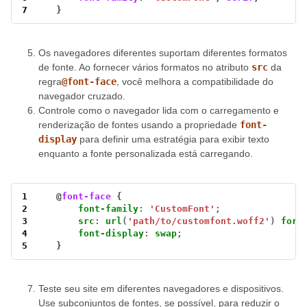
7
    }
Os navegadores diferentes suportam diferentes formatos
de fonte. Ao fornecer vários formatos no atributo
src
da
regra
@font-face
, você melhora a compatibilidade do
navegador cruzado.
Controle como o navegador lida com o carregamento e
renderização de fontes usando a propriedade
font-
display
para definir uma estratégia para exibir texto
enquanto a fonte personalizada está carregando.
1
    @
font-face
2
font-family
:
'CustomFont'
;
3
src
:
url
(
'path/to/customfont.woff2'
)
form
4
font-display
:
swap
;
5
    }
Teste seu site em diferentes navegadores e dispositivos.
Use subconjuntos de fontes, se possível, para reduzir o