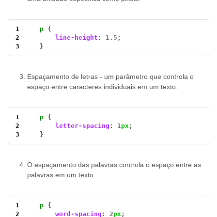
1
p
2
line-height
: 
1.5
3
    }
Espaçamento de letras - um parâmetro que controla o
espaço entre caracteres individuais em um texto.
1
p
2
letter-spacing
: 
1
px
3
    }
O espaçamento das palavras controla o espaço entre as
palavras em um texto.
1
p
2
word-spacing
: 
2
px