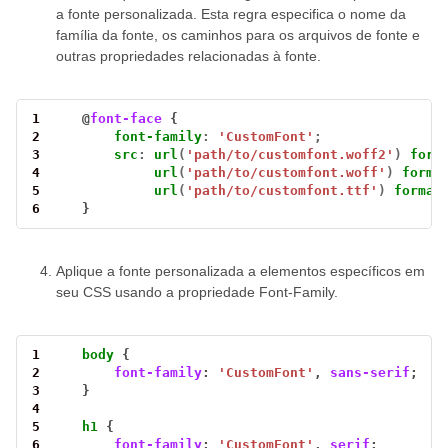
a fonte personalizada. Esta regra especifica o nome da
família da fonte, os caminhos para os arquivos de fonte e
outras propriedades relacionadas à fonte.
1
    @
font-face
2
font-family
:
'CustomFont'
;
3
src
:
url
(
'path/to/customfont.woff2'
)
form
4
url
(
'path/to/customfont.woff'
)
forma
5
url
(
'path/to/customfont.ttf'
)
format
6
    }
Aplique a fonte personalizada a elementos específicos em
seu CSS usando a propriedade Font-Family.
1
body
2
font-family
: 
'CustomFont'
, 
sans-serif
3
4
5
h1
6
font-family
: 
'CustomFont'
, 
serif