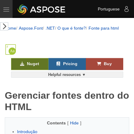
Toggle navigation
Portuguese
Home
Aspose.Font
.NET
O que é fonte?
Fonte para html
Nuget
Pricing
Buy
Helpful resources ▼
Gerenciar fontes dentro do
HTML
Contents
[
Hide
]
Introdução