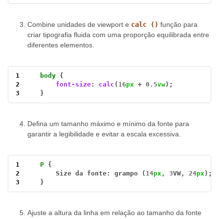
Combine unidades de viewport e
calc ()
função para
criar tipografia fluida com uma proporção equilibrada entre
diferentes elementos.
1
body
2
font-size
: 
calc
(
16
px
+
0.5
vw
3
    }
Defina um tamanho máximo e mínimo da fonte para
garantir a legibilidade e evitar a escala excessiva.
1
P
2
Size
da
 fonte: grampo (
14
px
, 
3
VW, 
24
px
3
    }
Ajuste a altura da linha em relação ao tamanho da fonte