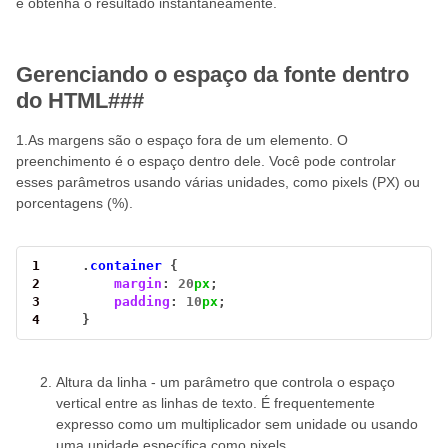
e obtenha o resultado instantaneamente.
Gerenciando o espaço da fonte dentro
do HTML###
1.As margens são o espaço fora de um elemento. O
preenchimento é o espaço dentro dele. Você pode controlar
esses parâmetros usando várias unidades, como pixels (PX) ou
porcentagens (%).
1
    .
container
2
margin
: 
20
px
3
padding
: 
10
px
4
    }
Altura da linha - um parâmetro que controla o espaço
vertical entre as linhas de texto. É frequentemente
expresso como um multiplicador sem unidade ou usando
uma unidade específica como pixels.