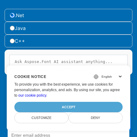
.Net
Java
C++
COOKIE NOTICE
To provide you with the best experience, we use cookies for
personalization, analytics, and ads. By using our site, you agree
to
our cookie policy
.
Subscribe to Aspose Product Updates
ACCEPT
Get monthly newsletters & offers directly delivered to your
mailbox.
CUSTOMIZE
DENY
Ask Aspose.Font AI assistant anything