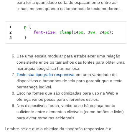
para ter a quantidade certa de espaçamento entre as
linhas, mesmo quando os tamanhos de texto mudarem.
1
p
2
font-size
: 
clamp
(
14
px
, 
3
vw
, 
24
px
3
    }
Use uma escala modular para estabelecer uma relação
consistente entre os tamanhos das fontes para obter uma
hierarquia tipográfica harmoniosa.
Teste sua tipografia responsiva
em uma variedade de
dispositivos e tamanhos de tela para garantir que o texto
permaneça legível.
Escolha fontes que são otimizadas para uso na Web e
ofereça vários pesos para diferentes estilos.
Nos dispositivos Touch, verifique se há espaçamento
suficiente entre elementos clicáveis ​​(como botões e links)
para evitar torneiras acidentais.
Lembre-se de que o objetivo da tipografia responsiva é a