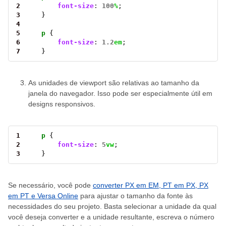
2
font-size
: 
100
%
3
4
5
p
6
font-size
: 
1.2
em
7
    }
As unidades de viewport são relativas ao tamanho da
janela do navegador. Isso pode ser especialmente útil em
designs responsivos.
1
p
2
font-size
: 
5
vw
3
    }
Se necessário, você pode
converter PX em EM, PT em PX, PX
em PT e Versa Online
para ajustar o tamanho da fonte às
necessidades do seu projeto. Basta selecionar a unidade da qual
você deseja converter e a unidade resultante, escreva o número