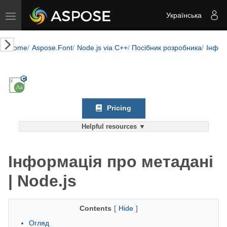
Toggle navigation
Українська
Home
Aspose.Font
Node.js via C++
Посібник розробника
Інфор
Pricing
Helpful resources ▼
Інформація про метадані
| Node.js
Contents
[
Hide
]
Огляд