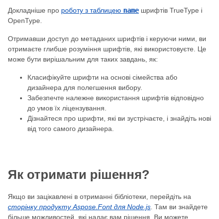
Докладніше про
роботу з таблицею
name
шрифтів TrueType і
OpenType.
Отримавши доступ до метаданих шрифтів і керуючи ними, ви
отримаєте глибше розуміння шрифтів, які використовуєте. Це
може бути вирішальним для таких завдань, як:
Класифікуйте шрифти на основі сімейства або
дизайнера для полегшення вибору.
Забезпечте належне використання шрифтів відповідно
до умов їх ліцензування.
Дізнайтеся про шрифти, які ви зустрічаєте, і знайдіть нові
від того самого дизайнера.
Як отримати рішення?
Якщо ви зацікавлені в отриманні бібліотеки, перейдіть на
сторінку продукту Aspose.Font для Node.js
. Там ви знайдете
більше можливостей, які надає вам рішення. Ви можете