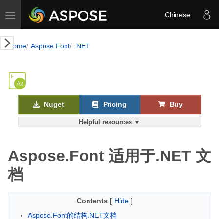
Toggle navigation
Chinese
Home
Aspose.Font
.NET
Nuget
Pricing
Buy
Helpful resources ▼
Aspose.Font 适用于.NET 文
档
Contents
[
Hide
]
Aspose.Font的结构.NET文档