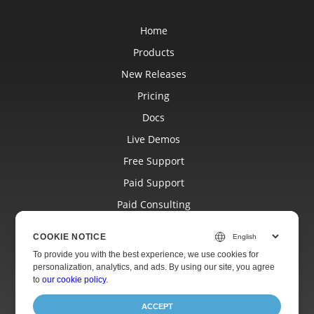
Home
Products
New Releases
Pricing
Docs
Live Demos
Free Support
Paid Support
Paid Consulting
Blog
COOKIE NOTICE
Websites
To provide you with the best experience, we use cookies for
personalization, analytics, and ads. By using our site, you agree
About
to
our cookie policy
.
ACCEPT