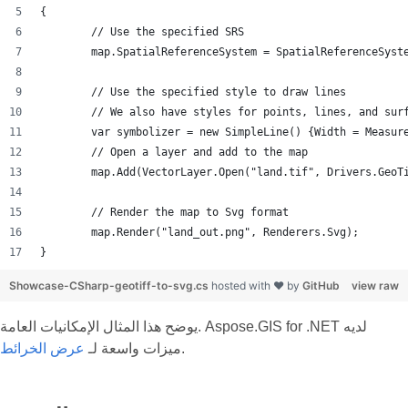
{
	// Use the specified SRS
	map.SpatialReferenceSystem = SpatialReferenceSyst
	// Use the specified style to draw lines
	// We also have styles for points, lines, and sur
	var symbolizer = new SimpleLine() {Width = Measur
	// Open a layer and add to the map
	map.Add(VectorLayer.Open("land.tif", Drivers.GeoT
	// Render the map to Svg format
	map.Render("land_out.png", Renderers.Svg);
}
Showcase-CSharp-geotiff-to-svg.cs
hosted with ❤ by
GitHub
view raw
يوضح هذا المثال الإمكانيات العامة. Aspose.GIS for .NET لديه
.
ميزات واسعة لـ
عرض الخرائط