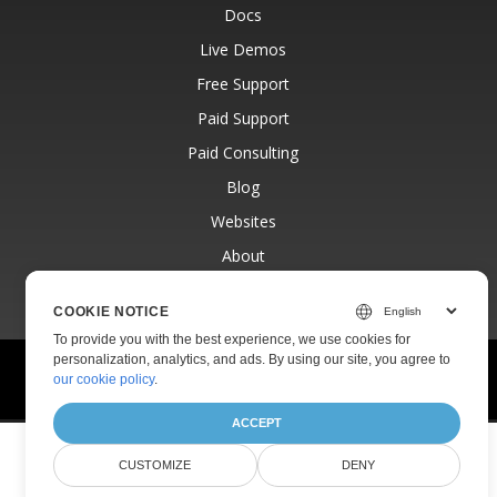
Docs
Live Demos
Free Support
Paid Support
Paid Consulting
Blog
Websites
About
COOKIE NOTICE
To provide you with the best experience, we use cookies for
personalization, analytics, and ads. By using our site, you agree to
© Aspose Pty Ltd 2001-2026.
All Rights Reserved.
our cookie policy
.
Privacy Policy
Terms of use
Contact
ACCEPT
CUSTOMIZE
DENY