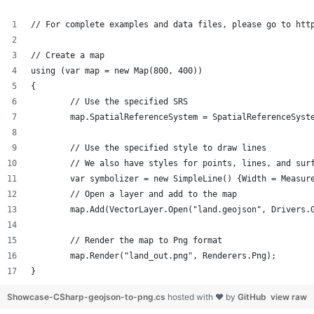
// For complete examples and data files, please go to htt
// Create a map
using (var map = new Map(800, 400))
{
	// Use the specified SRS
	map.SpatialReferenceSystem = SpatialReferenceSyst
	// Use the specified style to draw lines
	// We also have styles for points, lines, and sur
	var symbolizer = new SimpleLine() {Width = Measur
	// Open a layer and add to the map
	map.Add(VectorLayer.Open("land.geojson", Drivers.
	// Render the map to Png format
	map.Render("land_out.png", Renderers.Png);
}
Showcase-CSharp-geojson-to-png.cs
hosted with ❤ by
GitHub
view raw