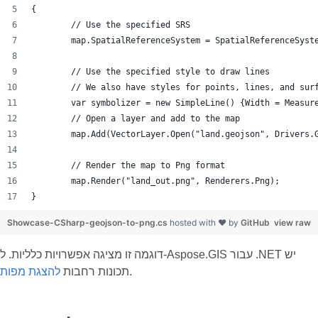
{
	// Use the specified SRS
	map.SpatialReferenceSystem = SpatialReferenceSyst
	// Use the specified style to draw lines
	// We also have styles for points, lines, and sur
	var symbolizer = new SimpleLine() {Width = Measur
	// Open a layer and add to the map
	map.Add(VectorLayer.Open("land.geojson", Drivers.
	// Render the map to Png format
	map.Render("land_out.png", Renderers.Png);
}
Showcase-CSharp-geojson-to-png.cs
hosted with ❤ by
GitHub
view raw
דוגמה זו מציגה אפשרויות כלליות. ל-Aspose.GIS עבור .NET יש
.
תכונות רחבות
להצגת מפות