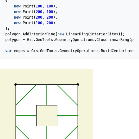
{
new
Point
(
100
,
100
),
new
Point
(
200
,
100
),
new
Point
(
200
,
200
),
new
Point
(
100
,
200
)
};
polygon
.
AddInteriorRing
(
new
LinearRing
(
interiorSites
));
polygon
=
Gis
.
GeoTools
.
GeometryOperations
.
CloseLinearRing
(
pol
var
edges
=
Gis
.
GeoTools
.
GeometryOperations
.
BuildCenterline
(
p