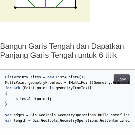
Bangun Garis Tengah dan Dapatkan
Panjang Garis Tengah untuk 6 titik
List
<
Point
>
sites
=
new
List
<
Point
>();
Copy
MultiPoint
geometryFromText
=
(
MultiPoint
)
Geometry
.
FromText
(
"
foreach
(
Point
point
in
geometryFromText
)
{
sites
.
Add
(
point
);
}
var
edges
=
Gis
.
GeoTools
.
GeometryOperations
.
BuildCenterline
(
s
var
length
=
Gis
.
GeoTools
.
GeometryOperations
.
GetCenterlineLen