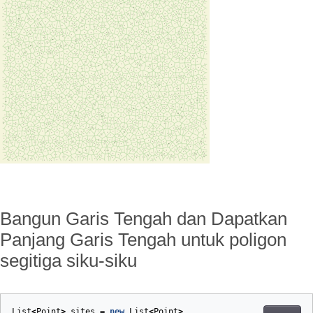
Bangun Garis Tengah dan Dapatkan
Panjang Garis Tengah untuk poligon
segitiga siku-siku
List
<
Point
>
sites
=
new
List
<
Point
>