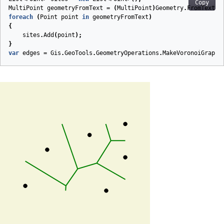
Copy
MultiPoint
geometryFromText
=
(
MultiPoint
)
Geometry
.
FromText
(
"
foreach
(
Point
point
in
geometryFromText
)
{
sites
.
Add
(
point
);
}
var
edges
=
Gis
.
GeoTools
.
GeometryOperations
.
MakeVoronoiGraph
(