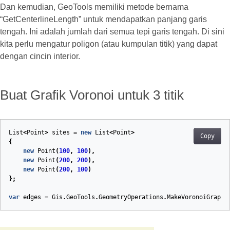
Dan kemudian, GeoTools memiliki metode bernama
“GetCenterlineLength” untuk mendapatkan panjang garis
tengah. Ini adalah jumlah dari semua tepi garis tengah. Di sini
kita perlu mengatur poligon (atau kumpulan titik) yang dapat
dengan cincin interior.
Buat Grafik Voronoi untuk 3 titik
List
<
Point
>
sites
=
new
List
<
Point
>
Copy
{
new
Point
(
100
,
100
),
new
Point
(
200
,
200
),
new
Point
(
200
,
100
)
};
var
edges
=
Gis
.
GeoTools
.
GeometryOperations
.
MakeVoronoiGraph
(