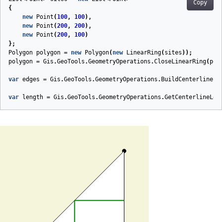
Copy
{
new
Point
(
100
,
100
),
new
Point
(
200
,
200
),
new
Point
(
200
,
100
)
};
Polygon
polygon
=
new
Polygon
(
new
LinearRing
(
sites
));
polygon
=
Gis
.
GeoTools
.
GeometryOperations
.
CloseLinearRing
(
pol
var
edges
=
Gis
.
GeoTools
.
GeometryOperations
.
BuildCenterline
(
p
var
length
=
Gis
.
GeoTools
.
GeometryOperations
.
GetCenterlineLen