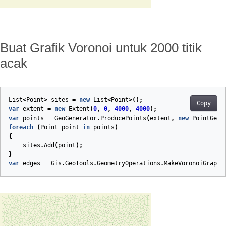
Buat Grafik Voronoi untuk 2000 titik
acak
List
<
Point
>
sites
=
new
List
<
Point
>();
Copy
var
extent
=
new
Extent
(
0
,
0
,
4000
,
4000
);
var
points
=
GeoGenerator
.
ProducePoints
(
extent
,
new
PointGene
foreach
(
Point
point
in
points
)
{
sites
.
Add
(
point
);
}
var
edges
=
Gis
.
GeoTools
.
GeometryOperations
.
MakeVoronoiGraph
(