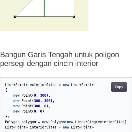
Bangun Garis Tengah untuk poligon
persegi dengan cincin interior
List
<
Point
>
exteriorSites
=
new
List
<
Point
>
Copy
{
new
Point
(
0
,
300
),
new
Point
(
300
,
300
),
new
Point
(
300
,
0
),
new
Point
(
0
,
0
)
};
Polygon
polygon
=
new
Polygon
(
new
LinearRing
(
exteriorSites
));
List
<
Point
>
interiorSites
=
new
List
<
Point
>