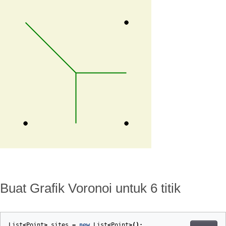
Buat Grafik Voronoi untuk 6 titik
List
<
Point
>
sites
=
new
List
<
Point
>();