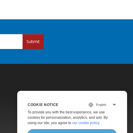
Submit
COOKIE NOTICE
Pricing
To provide you with the best experience, we use
cookies for personalization, analytics, and ads. By
Paid Support
using our site, you agree to
our cookie policy
.
About