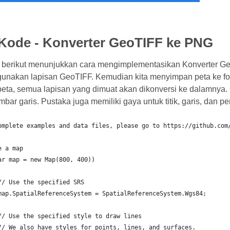
Kode - Konverter GeoTIFF ke PNG
 berikut menunjukkan cara mengimplementasikan Konverter G
nakan lapisan GeoTIFF. Kemudian kita menyimpan peta ke for
 peta, semua lapisan yang dimuat akan dikonversi ke dalamnya
ar garis. Pustaka juga memiliki gaya untuk titik, garis, dan p
omplete examples and data files, please go to https://github.com
e a map
ar map = new Map(800, 400))
	// Use the specified SRS
	map.SpatialReferenceSystem = SpatialReferenceSystem.Wgs84;
	// Use the specified style to draw lines
	// We also have styles for points, lines, and surfaces.