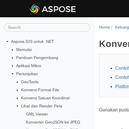
Home
Keluar
Konver
Aspose.GIS untuk .NET
Memulai
Panduan Pengembang
Aplikasi Mikro
Conto
Pertunjukan
Contoh
GeoTools
Platfo
Konversi Format File
Konversi Satuan Koordinat
Lihat dan Render Peta
Gunakan pusta
GML Viewer
Konverter GeoJSON ke JPEG