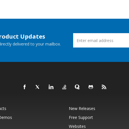
Product Updates
rectly delivered to your mailbox.
ucts
New Releases
 Demos
Free Support
Websites