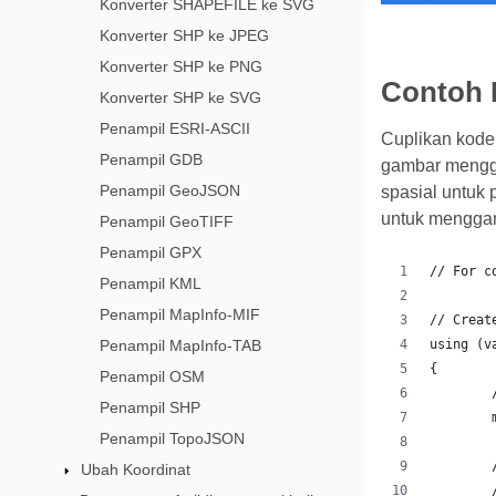
Konverter SHAPEFILE ke SVG
Konverter SHP ke JPEG
Konverter SHP ke PNG
Contoh 
Konverter SHP ke SVG
Penampil ESRI-ASCII
Cuplikan kode
Penampil GDB
gambar menggu
Penampil GeoJSON
spasial untuk
untuk menggamb
Penampil GeoTIFF
Penampil GPX
// For c
Penampil KML
Penampil MapInfo-MIF
// Creat
Penampil MapInfo-TAB
using (v
{
Penampil OSM
Penampil SHP
Penampil TopoJSON
Ubah Koordinat