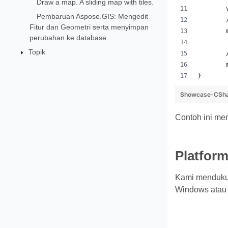
Draw a map. A sliding map with tiles.
Pembaruan Aspose.GIS: Mengedit
Fitur dan Geometri serta menyimpan
perubahan ke database.
Topik
}
Showcase-CSha
Contoh ini me
Platform
Kami mendukun
Windows atau 