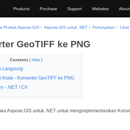
Products
Purchase
Support
Websites
About
ga Produk Aspose.GIS
Aspose.GIS untuk .NET
Pertunjukan
Lihat
ter GeoTIFF ke PNG
Contents
[
Hide
]
h Langsung
 Kode - Konverter GeoTIFF ke PNG
rm - .NET / C#
ka Aspose.GIS untuk .NET untuk mengimplementasikan Konve