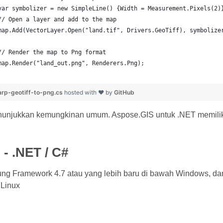
	var symbolizer = new SimpleLine() {Width = Measurement.Pixels(2)
	// Open a layer and add to the map
	map.Add(VectorLayer.Open("land.tif", Drivers.GeoTiff), symbolize
	// Render the map to Png format
	map.Render("land_out.png", Renderers.Png);
rp-geotiff-to-png.cs
hosted with ❤ by
GitHub
nunjukkan kemungkinan umum. Aspose.GIS untuk .NET memiliki 
 - .NET / C#
g Framework 4.7 atau yang lebih baru di bawah Windows, dan 
Linux