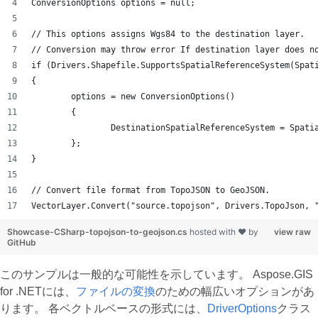
ConversionOptions options = null;
// This options assigns Wgs84 to the destination layer.
// Conversion may throw error If destination layer does n
if (Drivers.Shapefile.SupportsSpatialReferenceSystem(Spat
{
	options = new ConversionOptions()
	{
		DestinationSpatialReferenceSystem = Spat
	};
}
// Convert file format from TopoJSON to GeoJSON.
VectorLayer.Convert("source.topojson", Drivers.TopoJson, 
Showcase-CSharp-topojson-to-geojson.cs
hosted with ❤ by
view raw
GitHub
このサンプルは一般的な可能性を示しています。 Aspose.GIS
for .NETには、
ファイルの変換
のための幅広いオプションがあ
ります。 各ベクトルベースの形式には、
DriverOptions
クラス