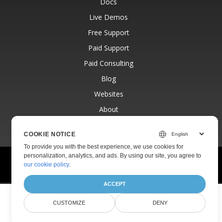
Docs
Live Demos
Free Support
Paid Support
Paid Consulting
Blog
Websites
About
COOKIE NOTICE
To provide you with the best experience, we use cookies for
personalization, analytics, and ads. By using our site, you agree to
© Aspose Pty Ltd 2001-2026.
All Rights Reserved.
our cookie policy
.
Privacy Policy
Terms of use
Contact
ACCEPT
CUSTOMIZE
DENY