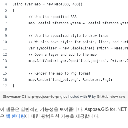
using (var map = new Map(800, 400))
{
	// Use the specified SRS
	map.SpatialReferenceSystem = SpatialReferenceSyst
	// Use the specified style to draw lines
	// We also have styles for points, lines, and sur
	var symbolizer = new SimpleLine() {Width = Measur
	// Open a layer and add to the map
	map.Add(VectorLayer.Open("land.geojson", Drivers.
	// Render the map to Png format
	map.Render("land_out.png", Renderers.Png);
}
Showcase-CSharp-geojson-to-png.cs
hosted with ❤ by
GitHub
view raw
이 샘플은 일반적인 가능성을 보여줍니다. Aspose.GIS for .NET
은
맵 렌더링
에 대한 광범위한 기능을 제공합니다.