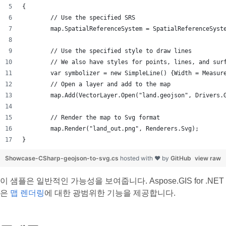
{
	// Use the specified SRS
	map.SpatialReferenceSystem = SpatialReferenceSyst
	// Use the specified style to draw lines
	// We also have styles for points, lines, and sur
	var symbolizer = new SimpleLine() {Width = Measur
	// Open a layer and add to the map
	map.Add(VectorLayer.Open("land.geojson", Drivers.
	// Render the map to Svg format
	map.Render("land_out.png", Renderers.Svg);
}
Showcase-CSharp-geojson-to-svg.cs
hosted with ❤ by
GitHub
view raw
이 샘플은 일반적인 가능성을 보여줍니다. Aspose.GIS for .NET
은
맵 렌더링
에 대한 광범위한 기능을 제공합니다.