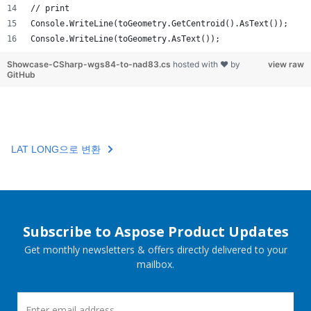
// print
Console.WriteLine(toGeometry.GetCentroid().AsText());
Console.WriteLine(toGeometry.AsText());
Showcase-CSharp-wgs84-to-nad83.cs
hosted with ❤ by
view raw
GitHub
LAT LONG으로 변환
Subscribe to Aspose Product Updates
Get monthly newsletters & offers directly delivered to your
mailbox.