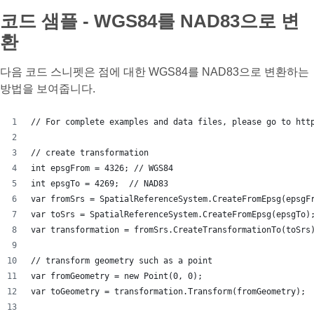
코드 샘플 - WGS84를 NAD83으로 변
환
다음 코드 스니펫은 점에 대한 WGS84를 NAD83으로 변환하는
방법을 보여줍니다.
// For complete examples and data files, please go to htt
// create transformation
int epsgFrom = 4326; // WGS84
int epsgTo = 4269;  // NAD83
var fromSrs = SpatialReferenceSystem.CreateFromEpsg(epsgF
var toSrs = SpatialReferenceSystem.CreateFromEpsg(epsgTo)
var transformation = fromSrs.CreateTransformationTo(toSrs
// transform geometry such as a point
var fromGeometry = new Point(0, 0);
var toGeometry = transformation.Transform(fromGeometry);