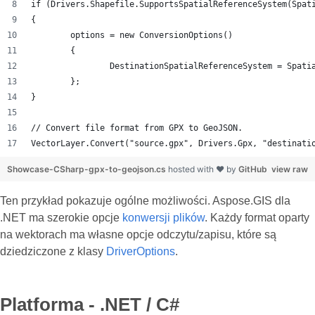
if (Drivers.Shapefile.SupportsSpatialReferenceSystem(Spat
{
	options = new ConversionOptions()
	{
		DestinationSpatialReferenceSystem = Spat
	};
}
// Convert file format from GPX to GeoJSON.
VectorLayer.Convert("source.gpx", Drivers.Gpx, "destinati
Showcase-CSharp-gpx-to-geojson.cs
hosted with ❤ by
GitHub
view raw
Ten przykład pokazuje ogólne możliwości. Aspose.GIS dla
.NET ma szerokie opcje
konwersji plików
. Każdy format oparty
na wektorach ma własne opcje odczytu/zapisu, które są
dziedziczone z klasy
DriverOptions
.
Platforma - .NET / C#