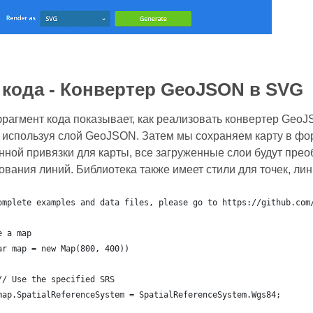
кода - Конвертер GeoJSON в SVG
агмент кода показывает, как реализовать конвертер GeoJ
 используя слой GeoJSON. Затем мы сохраняем карту в фо
нной привязки для карты, все загруженные слои будут прео
ования линий. Библиотека также имеет стили для точек, лин
omplete examples and data files, please go to https://github.com
e a map
ar map = new Map(800, 400))
	// Use the specified SRS
	map.SpatialReferenceSystem = SpatialReferenceSystem.Wgs84;