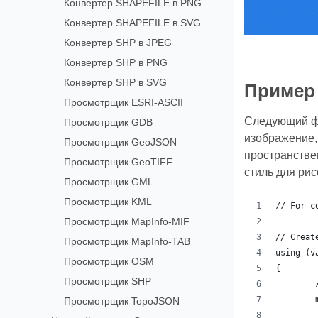
Конвертер SHAPEFILE в PNG
Конвертер SHAPEFILE в SVG
Конвертер SHP в JPEG
Конвертер SHP в PNG
Конвертер SHP в SVG
Пример 
Просмотрщик ESRI-ASCII
Следующий фр
Просмотрщик GDB
изображение,
Просмотрщик GeoJSON
пространстве
Просмотрщик GeoTIFF
стиль для рис
Просмотрщик GML
Просмотрщик KML
// For c
Просмотрщик MapInfo-MIF
// Creat
Просмотрщик MapInfo-TAB
using (v
Просмотрщик OSM
{
Просмотрщик SHP
Просмотрщик TopoJSON