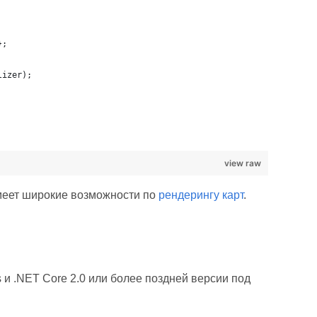
};
lizer);
view raw
меет широкие возможности по
рендерингу карт
.
и .NET Core 2.0 или более поздней версии под