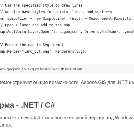
	// Use the specified style to draw lines
	// We also have styles for points, lines, and surfaces.
	var symbolizer = new SimpleLine() {Width = Measurement.Pixels(2)
	// Open a layer and add to the map
	map.Add(VectorLayer.Open("land.geojson", Drivers.GeoJson), symbo
	// Render the map to Svg format
	map.Render("land_out.png", Renderers.Svg);
rp-geojson-to-svg.cs
hosted with ❤ by
GitHub
демонстрирует общие возможности. Aspose.GIS для .NET и
ма - .NET / C#
аем Framework 4.7 или более поздней версии под Windows 
inux.