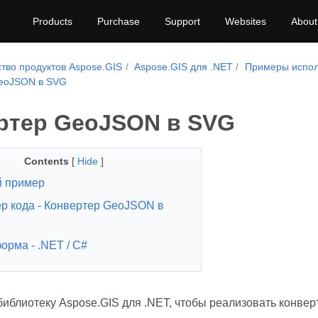
Products
Purchase
Support
Websites
About
тво продуктов Aspose.GIS
Aspose.GIS для .NET
Примеры испол
eoJSON в SVG
ртер GeoJSON в SVG
Contents
[
Hide
]
 пример
р кода - Конвертер GeoJSON в
орма - .NET / C#
библиотеку Aspose.GIS для .NET, чтобы реализовать конве