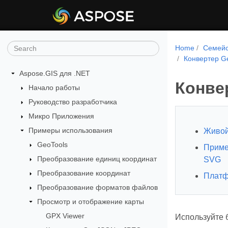
Home
Семейс
Конвертер G
Aspose.GIS для .NET
Конве
Начало работы
Руководство разработчика
Микро Приложения
Примеры использования
Живой
GeoTools
Приме
Преобразование единиц координат
SVG
Преобразование координат
Платф
Преобразование форматов файлов
Просмотр и отображение карты
GPX Viewer
Используйте 