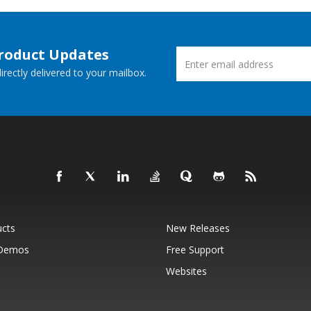
Product Updates
rectly delivered to your mailbox.
ucts
New Releases
 Demos
Free Support
Websites