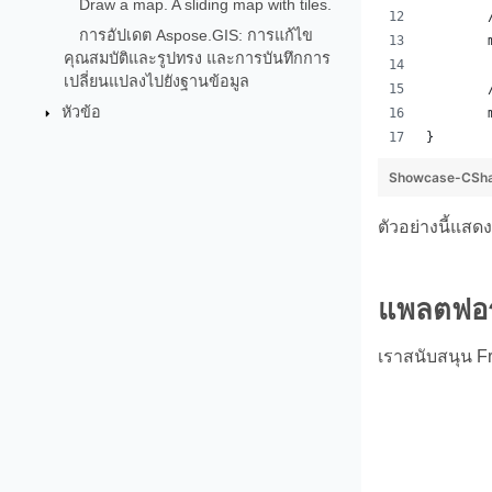
Draw a map. A sliding map with tiles.
การอัปเดต Aspose.GIS: การแก้ไข
คุณสมบัติและรูปทรง และการบันทึกการ
เปลี่ยนแปลงไปยังฐานข้อมูล
หัวข้อ
}
Showcase-CSha
ตัวอย่างนี้แส
แพลตฟอร์
เราสนับสนุน F