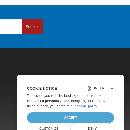
Submit
COOKIE NOTICE
Pricing
To provide you with the best experience, we use
cookies for personalization, analytics, and ads. By
Paid Support
using our site, you agree to
our cookie policy
.
About
ACCEPT
CUSTOMIZE
DENY