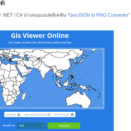
สด
r .NET / C# นำเสนอแอปพลิเคชัน
“GeoJSON to PNG Converter”