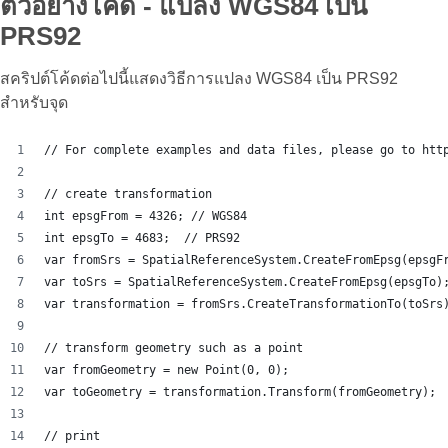
ตัวอย่างโค้ด - แปลง WGS84 เป็น
PRS92
สคริปต์โค้ดต่อไปนี้แสดงวิธีการแปลง WGS84 เป็น PRS92
สำหรับจุด
// For complete examples and data files, please go to htt
// create transformation
int epsgFrom = 4326; // WGS84
int epsgTo = 4683;  // PRS92
var fromSrs = SpatialReferenceSystem.CreateFromEpsg(epsgF
var toSrs = SpatialReferenceSystem.CreateFromEpsg(epsgTo)
var transformation = fromSrs.CreateTransformationTo(toSrs
// transform geometry such as a point
var fromGeometry = new Point(0, 0);
var toGeometry = transformation.Transform(fromGeometry);
// print