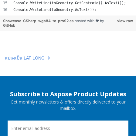
Console.WriteLine(toGeometry.GetCentroid().AsText());
Console.WriteLine(toGeometry.AsText());
Showcase-CSharp-wgs84-to-prs92.cs
hosted with ❤ by
view raw
GitHub
แปลงเป็น LAT LONG
Subscribe to Aspose Product Updates
Get monthly newsletters & offers directly delivered to your
mailbox.