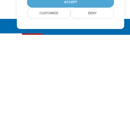
ACCEPT
CUSTOMIZE
DENY
Submit
Pricing
Paid Support
About