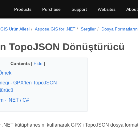
Products
Purchase
Support
Websites
About
GIS Ürün Ailesi
Aspose.GIS for .NET
Sergiler
Dosya Formatların
en TopoJSON Dönüştürücü
Contents
[
Hide
]
Örnek
neği - GPX’ten TopoJSON
türücü
rm - .NET / C#
r .NET kütüphanesini kullanarak GPX’i TopoJSON dosya format