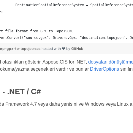
		DestinationSpatialReferenceSystem = SpatialReferenceSyst
	};
rt file format from GPX to TopoJSON.
yer.Convert("source.gpx", Drivers.Gpx, "destination.topojson", D
rp-gpx-to-topojson.cs
hosted with ❤ by
GitHub
olasılıkları gösterir. Aspose.GIS for .NET,
dosyaları dönüştürm
 okuma/yazma seçenekleri vardır ve bunlar
DriverOptions
sınıfın
 - .NET / C#
da Framework 4.7 veya daha yenisini ve Windows veya Linux al