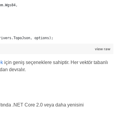
em.Wgs84,
rivers.TopoJson, options);
view raw
ek
için geniş seçeneklere sahiptir. Her vektör tabanlı
dan devralır.
tında .NET Core 2.0 veya daha yenisini