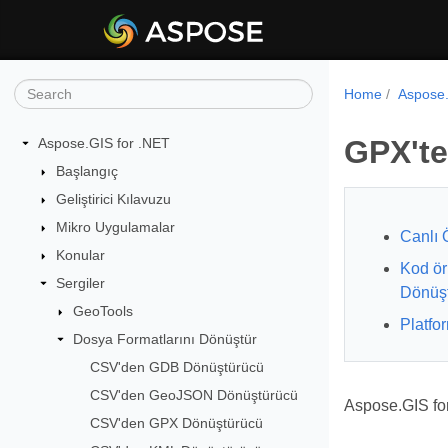
Home
Aspose.
GPX't
Aspose.GIS for .NET
Başlangıç
Geliştirici Kılavuzu
Mikro Uygulamalar
Canlı 
Konular
Kod ör
Sergiler
Dönüş
GeoTools
Platfo
Dosya Formatlarını Dönüştür
CSV'den GDB Dönüştürücü
CSV'den GeoJSON Dönüştürücü
Aspose.GIS fo
CSV'den GPX Dönüştürücü