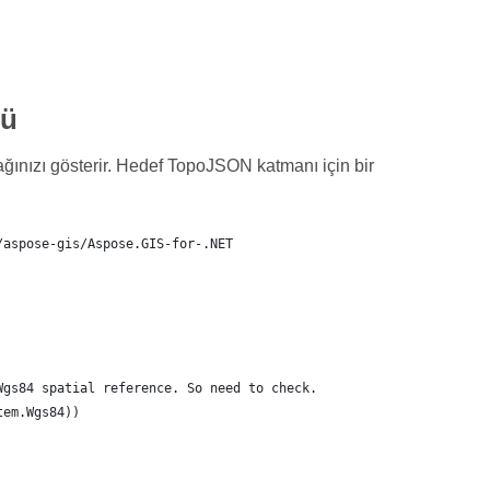
cü
nızı gösterir. Hedef TopoJSON katmanı için bir
/aspose-gis/Aspose.GIS-for-.NET
Wgs84 spatial reference. So need to check.
tem.Wgs84))