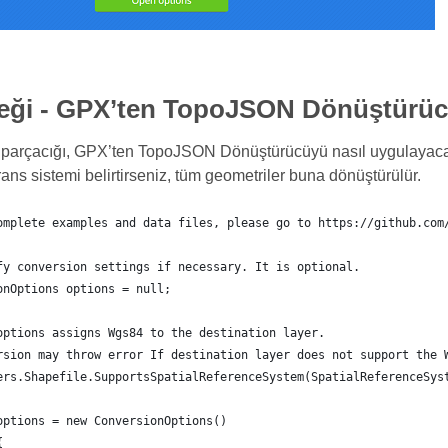
eği - GPX’ten TopoJSON Dönüştürü
parçacığı, GPX’ten TopoJSON Dönüştürücüyü nasıl uygulayacağı
ans sistemi belirtirseniz, tüm geometriler buna dönüştürülür.
omplete examples and data files, please go to https://github.com
fy conversion settings if necessary. It is optional.
onOptions options = null;
options assigns Wgs84 to the destination layer.
rsion may throw error If destination layer does not support the 
ers.Shapefile.SupportsSpatialReferenceSystem(SpatialReferenceSys
	options = new ConversionOptions()
{