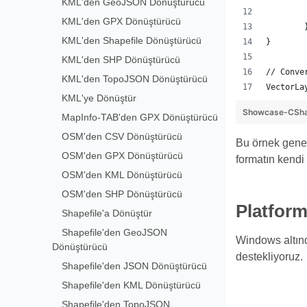
KML'den GeoJSON Dönüştürücü
KML'den GPX Dönüştürücü
KML'den Shapefile Dönüştürücü
}
KML'den SHP Dönüştürücü
// Conve
KML'den TopoJSON Dönüştürücü
VectorLa
KML'ye Dönüştür
Showcase-CSha
MapInfo-TAB'den GPX Dönüştürücü
OSM'den CSV Dönüştürücü
Bu örnek genel 
OSM'den GPX Dönüştürücü
formatın kendi
OSM'den KML Dönüştürücü
OSM'den SHP Dönüştürücü
Platform
Shapefile'a Dönüştür
Shapefile'den GeoJSON
Windows altın
Dönüştürücü
destekliyoruz.
Shapefile'den JSON Dönüştürücü
Shapefile'den KML Dönüştürücü
Shapefile'den TopoJSON