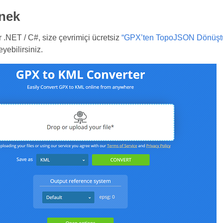
rnek
 .NET / C#, size çevrimiçi ücretsiz
“GPX’ten TopoJSON Dönüşt
eyebilirsiniz.