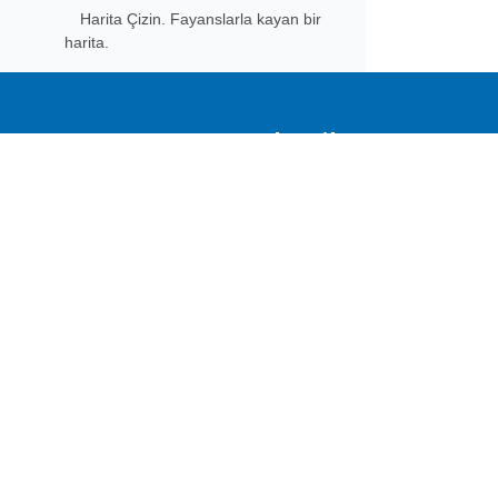
Harita Çizin. Fayanslarla kayan bir
harita.
Subscribe to Aspose 
Get monthly newsletters & offers di
Home
Prod
Docs
Live
Paid Consulting
Blog