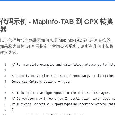
代码示例 - MapInfo-TAB 到 GPX 转换
器
以下代码片段向您展示如何实现 MapInfo-TAB 到 GPX 转换器。
如果您为目标 GPX 层指定了空间参考系统，则所有几何体都将
转换为它。
// For complete examples and data files, please go to htt
// Specify conversion settings if necessary. It is option
ConversionOptions options = null;
// This options assigns Wgs84 to the destination layer.
// Conversion may throw error If destination layer does n
if (Drivers.Shapefile.SupportsSpatialReferenceSystem(Spat
{