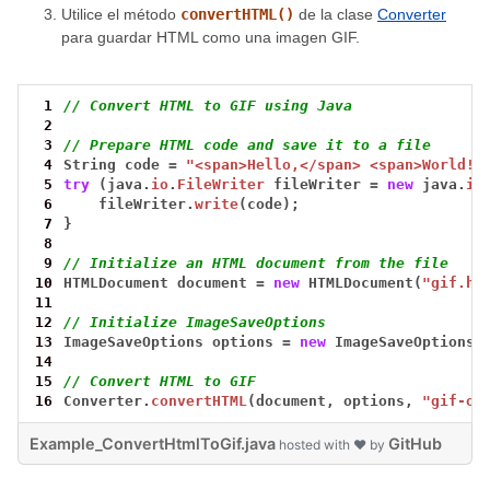
Utilice el método
convertHTML()
de la clase
Converter
para guardar HTML como una imagen GIF.
 1
// Convert HTML to GIF using Java
 2
 3
// Prepare HTML code and save it to a file
 4
String
code
=
"<span>Hello,</span> <span>World!!
 5
try
(java.
io
.
FileWriter
fileWriter
=
new
java.
io
 6
fileWriter.
write
(code);
 7
}
 8
 9
// Initialize an HTML document from the file
10
HTMLDocument
document
=
new
HTMLDocument(
"gif.ht
11
12
// Initialize ImageSaveOptions
13
ImageSaveOptions
options
=
new
ImageSaveOptions(
14
15
// Convert HTML to GIF
16
Converter.
convertHTML
(document,
options,
"gif-ou
Example_ConvertHtmlToGif.java
GitHub
hosted with ❤ by