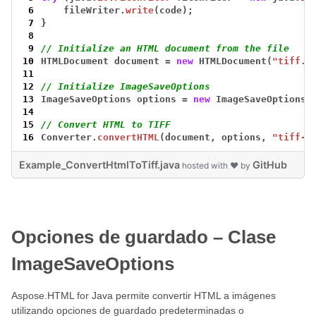
 6
fileWriter.
write
(code);
 7
}
 8
 9
// Initialize an HTML document from the file
10
HTMLDocument
document
=
new
HTMLDocument(
"tiff.h
11
12
// Initialize ImageSaveOptions
13
ImageSaveOptions
options
=
new
ImageSaveOptions(
14
15
// Convert HTML to TIFF
16
Converter.
convertHTML
(document,
options,
"tiff-o
Example_ConvertHtmlToTiff.java
GitHub
hosted with ❤ by
Opciones de guardado – Clase
ImageSaveOptions
Aspose.HTML for Java permite convertir HTML a imágenes
utilizando opciones de guardado predeterminadas o