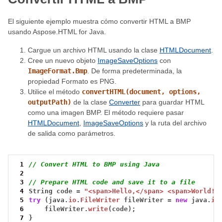
El siguiente ejemplo muestra cómo convertir HTML a BMP
usando Aspose.HTML for Java.
Cargue un archivo HTML usando la clase
HTMLDocument
.
Cree un nuevo objeto
ImageSaveOptions
con
ImageFormat.Bmp
. De forma predeterminada, la
propiedad Formato es PNG.
Utilice el método
convertHTML(document, options,
outputPath)
de la clase
Converter
para guardar HTML
como una imagen BMP. El método requiere pasar
HTMLDocument
,
ImageSaveOptions
y la ruta del archivo
de salida como parámetros.
 1
// Convert HTML to BMP using Java
 2
 3
// Prepare HTML code and save it to a file
 4
String
code
=
"<span>Hello,</span> <span>World!!
 5
try
(java.
io
.
FileWriter
fileWriter
=
new
java.
io
 6
fileWriter.
write
(code);
 7
}