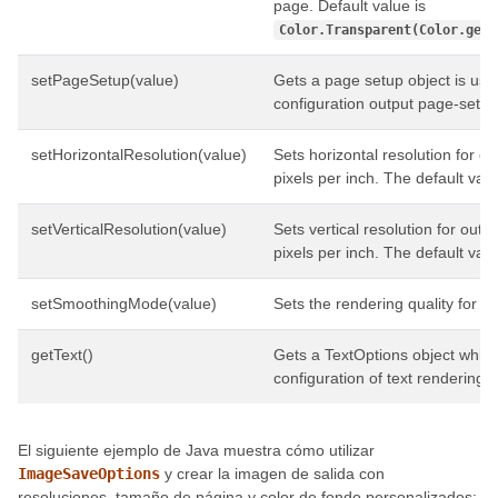
page. Default value is
Color.Transparent(Color.getT
setPageSetup(value)
Gets a page setup object is use
configuration output page-set.
setHorizontalResolution(value)
Sets horizontal resolution for o
pixels per inch. The default valu
setVerticalResolution(value)
Sets vertical resolution for outp
pixels per inch. The default valu
setSmoothingMode(value)
Sets the rendering quality for th
getText()
Gets a TextOptions object which
configuration of text rendering.
El siguiente ejemplo de Java muestra cómo utilizar
ImageSaveOptions
y crear la imagen de salida con
resoluciones, tamaño de página y color de fondo personalizados: