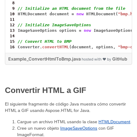
 8
 9
// Initialize an HTML document from the file
10
HTMLDocument
document
=
new
HTMLDocument(
"bmp.ht
11
12
// Initialize ImageSaveOptions
13
ImageSaveOptions
options
=
new
ImageSaveOptions(
14
15
// Convert HTML to BMP
16
Converter.
convertHTML
(document,
options,
"bmp-ou
Example_ConvertHtmlToBmp.java
GitHub
hosted with ❤ by
Convertir HTML a GIF
El siguiente fragmento de código Java muestra cómo convertir
HTML a GIF usando Aspose.HTML for Java.
Cargue un archivo HTML usando la clase
HTMLDocument
.
Cree un nuevo objeto
ImageSaveOptions
con GIF
ImageFormat.