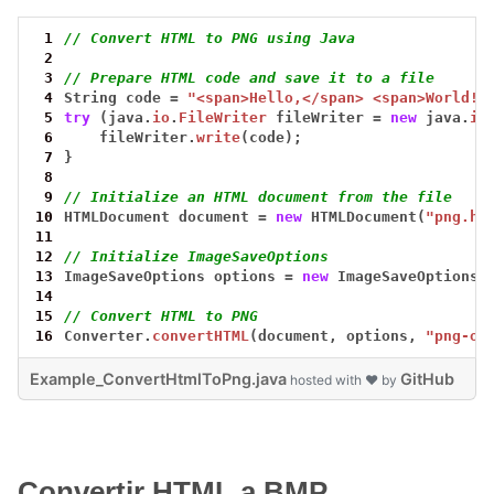
 1
// Convert HTML to PNG using Java
 2
 3
// Prepare HTML code and save it to a file
 4
String
code
=
"<span>Hello,</span> <span>World!!
 5
try
(java.
io
.
FileWriter
fileWriter
=
new
java.
io
 6
fileWriter.
write
(code);
 7
}
 8
 9
// Initialize an HTML document from the file
10
HTMLDocument
document
=
new
HTMLDocument(
"png.ht
11
12
// Initialize ImageSaveOptions
13
ImageSaveOptions
options
=
new
ImageSaveOptions(
14
15
// Convert HTML to PNG
16
Converter.
convertHTML
(document,
options,
"png-ou
Example_ConvertHtmlToPng.java
GitHub
hosted with ❤ by
Convertir HTML a BMP