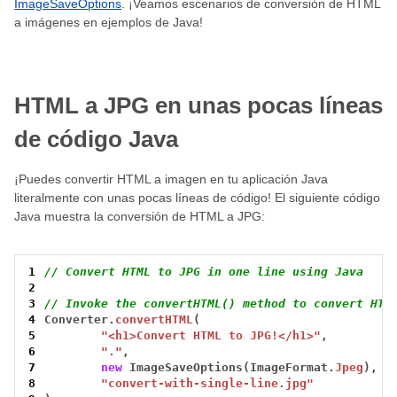
ImageSaveOptions
. ¡Veamos escenarios de conversión de HTML
a imágenes en ejemplos de Java!
HTML a JPG en unas pocas líneas
de código Java
¡Puedes convertir HTML a imagen en tu aplicación Java
literalmente con unas pocas líneas de código! El siguiente código
Java muestra la conversión de HTML a JPG:
1
// Convert HTML to JPG in one line using Java
2
3
// Invoke the convertHTML() method to convert HTM
4
Converter.
convertHTML
(
5
"<h1>Convert HTML to JPG!</h1>"
,
6
"."
,
7
new
ImageSaveOptions(ImageFormat.
Jpeg
),
8
"convert-with-single-line.jpg"