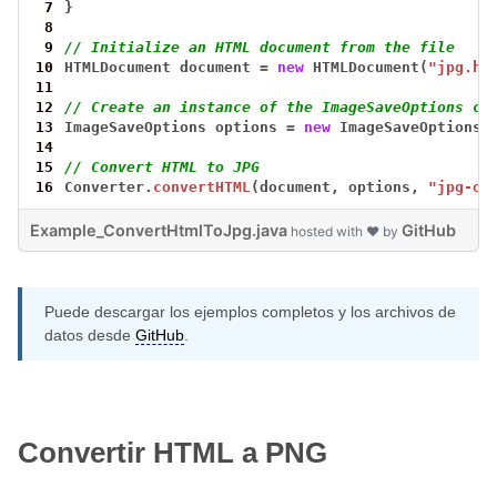
 7
}
 8
 9
// Initialize an HTML document from the file
10
HTMLDocument
document
=
new
HTMLDocument(
"jpg.ht
11
12
// Create an instance of the ImageSaveOptions cl
13
ImageSaveOptions
options
=
new
ImageSaveOptions(
14
15
// Convert HTML to JPG
16
Converter.
convertHTML
(document,
options,
"jpg-ou
Example_ConvertHtmlToJpg.java
GitHub
hosted with ❤ by
Puede descargar los ejemplos completos y los archivos de
datos desde
GitHub
.
Convertir HTML a PNG