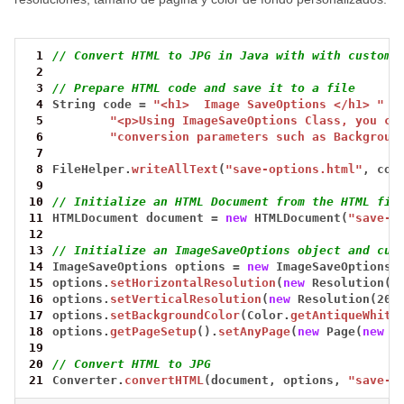
 1
// Convert HTML to JPG in Java with with custom 
 2
 3
// Prepare HTML code and save it to a file
 4
String
code
=
"<h1>  Image SaveOptions </h1> "
+
 5
"<p>Using ImageSaveOptions Class, you ca
 6
"conversion parameters such as Backgroun
 7
 8
FileHelper.
writeAllText
(
"save-options.html"
,
cod
 9
10
// Initialize an HTML Document from the HTML fil
11
HTMLDocument
document
=
new
HTMLDocument(
"save-o
12
13
// Initialize an ImageSaveOptions object and cus
14
ImageSaveOptions
options
=
new
ImageSaveOptions(
15
options.
setHorizontalResolution
(
new
Resolution(2
16
options.
setVerticalResolution
(
new
Resolution(200
17
options.
setBackgroundColor
(Color.
getAntiqueWhite
18
options.
getPageSetup
().
setAnyPage
(
new
Page(
new
S
19
20
// Convert HTML to JPG
21
Converter.
convertHTML
(document,
options,
"save-o