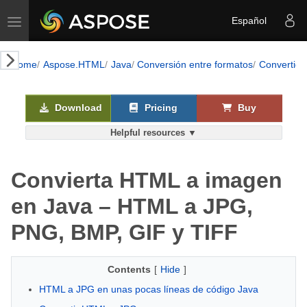
Toggle navigation
Español
k AI
Home
Aspose.HTML
Java
Conversión entre formatos
Convertid
Download
Pricing
Buy
Helpful resources ▼
Convierta HTML a imagen
en Java – HTML a JPG,
PNG, BMP, GIF y TIFF
Contents
[
Hide
]
HTML a JPG en unas pocas líneas de código Java