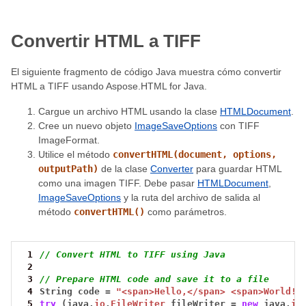
Convertir HTML a TIFF
El siguiente fragmento de código Java muestra cómo convertir
HTML a TIFF usando Aspose.HTML for Java.
Cargue un archivo HTML usando la clase
HTMLDocument
.
Cree un nuevo objeto
ImageSaveOptions
con TIFF
ImageFormat.
Utilice el método
convertHTML(document, options,
outputPath)
de la clase
Converter
para guardar HTML
como una imagen TIFF. Debe pasar
HTMLDocument
,
ImageSaveOptions
y la ruta del archivo de salida al
método
convertHTML()
como parámetros.
 1
// Convert HTML to TIFF using Java
 2
 3
// Prepare HTML code and save it to a file
 4
String
code
=
"<span>Hello,</span> <span>World!!
 5
try
(java.
io
.
FileWriter
fileWriter
=
new
java.
io