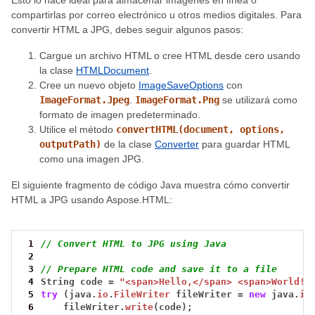
Esto lo hace ideal para almacenar imágenes en línea o
compartirlas por correo electrónico u otros medios digitales. Para
convertir HTML a JPG, debes seguir algunos pasos:
Cargue un archivo HTML o cree HTML desde cero usando
la clase
HTMLDocument
.
Cree un nuevo objeto
ImageSaveOptions
con
ImageFormat.Jpeg
.
ImageFormat.Png
se utilizará como
formato de imagen predeterminado.
Utilice el método
convertHTML(document, options,
outputPath)
de la clase
Converter
para guardar HTML
como una imagen JPG.
El siguiente fragmento de código Java muestra cómo convertir
HTML a JPG usando Aspose.HTML:
 1
// Convert HTML to JPG using Java
 2
 3
// Prepare HTML code and save it to a file
 4
String
code
=
"<span>Hello,</span> <span>World!!
 5
try
(java.
io
.
FileWriter
fileWriter
=
new
java.
io
 6
fileWriter.
write
(code);