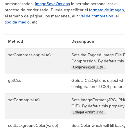
personalizadas.
ImageSaveOptions
le permite personalizar el
proceso de renderizado. Puede especificar el
formato de imagen
,
el tamaño de página, los márgenes, el
nivel de compresión
, el
tipo de medio
, etc.
Method
Description
setCompression(value)
Sets the Tagged Image File For
Compression. By default this pro
.
Compression.LZW
getCss
Gets a CssOptions object which 
configuration of CSS properties
setFormat(value)
Sets ImageFormat (JPG, PNG, 
GIF). By default this property is
.
ImageFormat.Png
setBackgroundColor(value)
Sets Color which will fill backgr